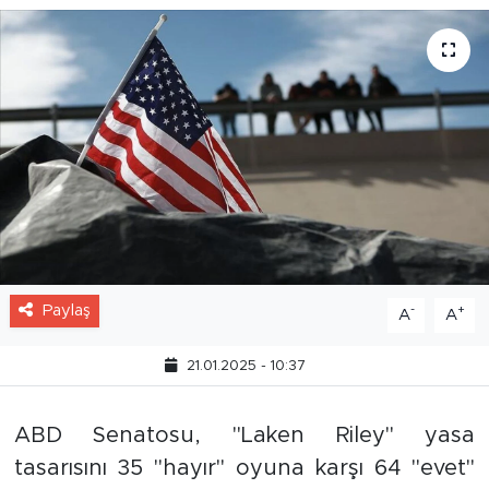
Paylaş
-
+
A
A
21.01.2025 - 10:37
ABD Senatosu, "Laken Riley" yasa
tasarısını 35 "hayır" oyuna karşı 64 "evet"