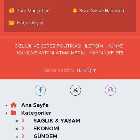
Tüm Manşetler
Son Dakika Haberleri
Haber Arşivi
GİZLİLİK VE ÇEREZ POLİTİKASI
İLETİŞİM
KÜNYE
KVKK VE AYDINLATMA METNİ
YAYIN İLKELERİ
Haber Yazılımı:
TE Bilişim
Ana Sayfa
Kategoriler
SAĞLIK & YAŞAM
EKONOMİ
GÜNDEM