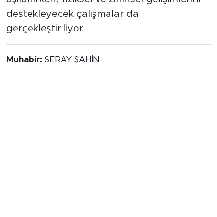
centilmenlik ve fair-play anlayışı çocuklara
aşılanırken, fiziksel ve zihinsel gelişimlerini
destekleyecek çalışmalar da
gerçekleştiriliyor.
Muhabir:
SERAY ŞAHİN