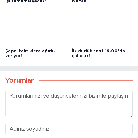
Bora Göymen yarım kalan
Bolu’da ilk rakip Düzce
işi tamamlayacak!
olacak!
Şapcı taktiklere ağırlık
İlk düdük saat 19.00’da
veriyor!
çalacak!
Yorumlar