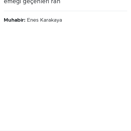
emeği geçenleri rah
Muhabir:
Enes Karakaya