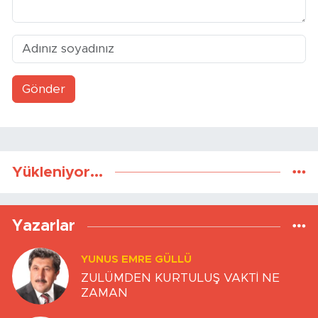
Gönder
Yükleniyor...
Yazarlar
YUNUS EMRE GÜLLÜ
ZULÜMDEN KURTULUŞ VAKTİ NE
ZAMAN