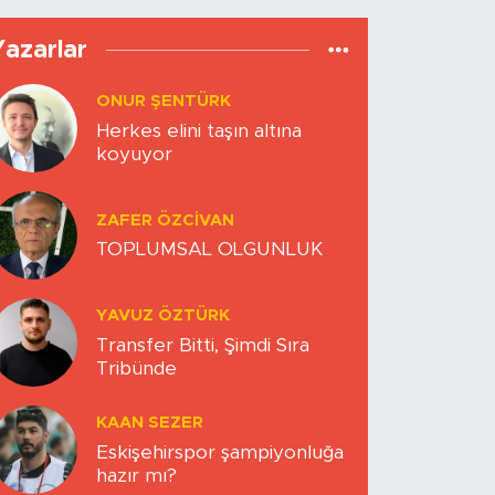
Yazarlar
ONUR ŞENTÜRK
Herkes elini taşın altına
koyuyor
ZAFER ÖZCIVAN
TOPLUMSAL OLGUNLUK
YAVUZ ÖZTÜRK
Transfer Bitti, Şimdi Sıra
Tribünde
KAAN SEZER
Eskişehirspor şampiyonluğa
hazır mı?