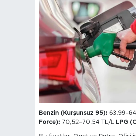
Benzin (Kurşunsuz 95):
63,99–64
Force):
70,52–70,54 TL/L
LPG (O