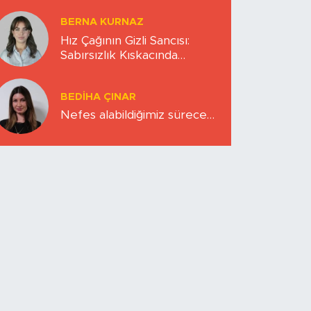
BERNA KURNAZ
Hız Çağının Gizli Sancısı:
Sabırsızlık Kıskacında
Zihinlerimiz
BEDIHA ÇINAR
Nefes alabildiğimiz sürece…