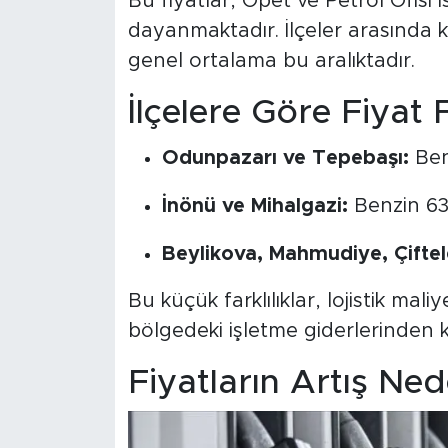
Bu fiyatlar, Opet ve Petrol Ofisi i
dayanmaktadır. İlçeler arasında ku
genel ortalama bu aralıktadır.
İlçelere Göre Fiyat Fa
Odunpazarı ve Tepebaşı:
Ben
İnönü ve Mihalgazi:
Benzin 63
Beylikova, Mahmudiye, Çiftel
Bu küçük farklılıklar, lojistik ma
bölgedeki işletme giderlerinden 
Fiyatların Artış Ned