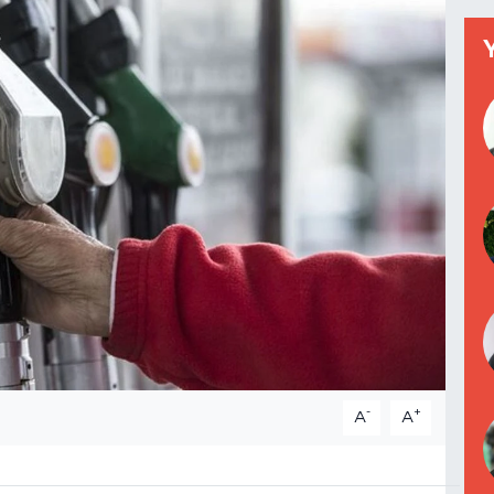
-
+
A
A