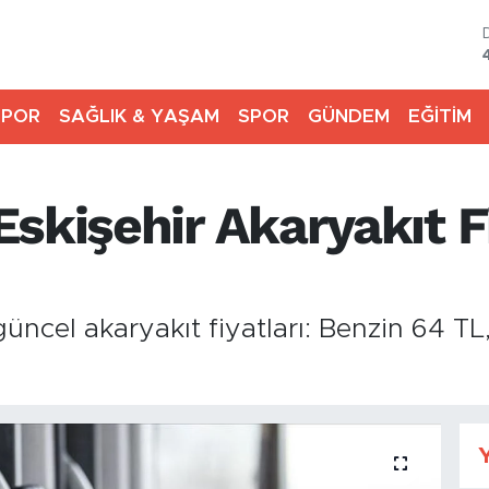
SPOR
SAĞLIK & YAŞAM
SPOR
GÜNDEM
EĞİTİM
skişehir Akaryakıt Fi
G
üncel akaryakıt fiyatları: Benzin 64 TL
Y