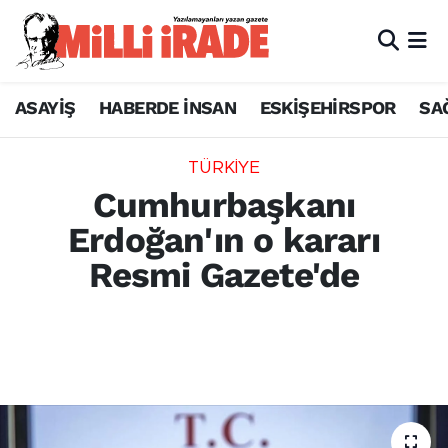
ASAYİŞ
HABERDE İNSAN
ESKİŞEHİRSPOR
SA
TÜRKİYE
Cumhurbaşkanı
Erdoğan'ın o kararı
Resmi Gazete'de
Harmankaya Kanyonu Potansiyel Doğal Sit
Alanı'nın, kesin korunacak hassas alan
olarak ilan edilmesi kararlaştırıldı.