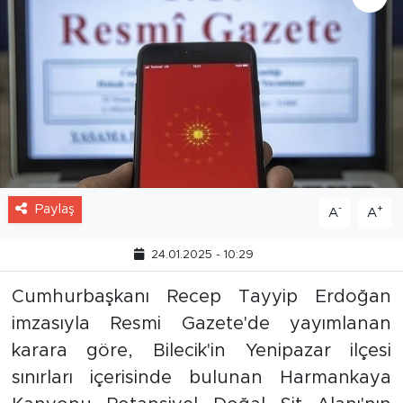
Paylaş
-
+
A
A
24.01.2025 - 10:29
Cumhurbaşkanı Recep Tayyip Erdoğan
imzasıyla Resmi Gazete'de yayımlanan
karara göre, Bilecik'in Yenipazar ilçesi
sınırları içerisinde bulunan Harmankaya