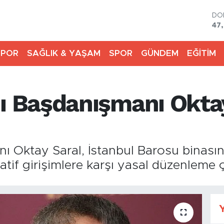
DO
47
EU
55
SPOR
SAĞLIK & YAŞAM
SPOR
GÜNDEM
EĞİTİM
ST
64,
GR
66
 Başdanışmanı Oktay
Bİ
13.
BI
64
Oktay Saral, İstanbul Barosu binasın
tif girişimlere karşı yasal düzenleme ç
Y