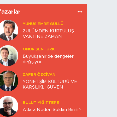
Yazarlar
YUNUS EMRE GÜLLÜ
ZULÜMDEN KURTULUŞ
VAKTİ NE ZAMAN
ONUR ŞENTÜRK
Büyükşehir’de dengeler
değişiyor
ZAFER ÖZCIVAN
YÖNETİŞİM KÜLTÜRÜ VE
KARŞILIKLI GÜVEN
BULUT YİĞİTTEPE
Atlara Neden Soldan Binilir?