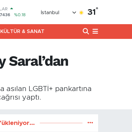
°
LAR
31
İstanbul
,7436
%0.18
RO
,2510
%0.32
KÜLTÜR & SANAT
ERLİN
4811
%0.38
AM ALTIN
60.55
%0.03
 Saral’dan
ST100
779
%-14
TCOIN
.944,08
%-0.18
a asılan LGBTİ+ pankartına
ağrısı yaptı.
ükleniyor...