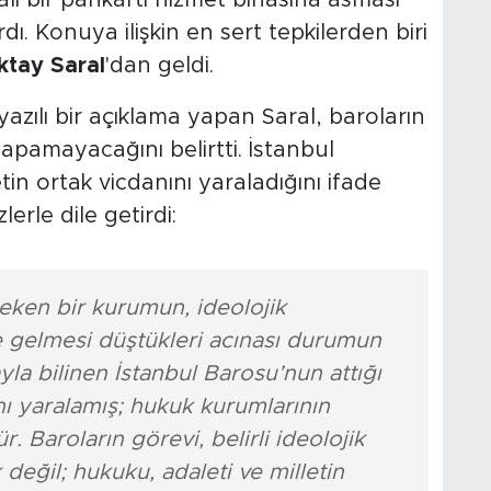
ı bir pankartı hizmet binasına asması
. Konuya ilişkin en sert tepkilerden biri
ktay Saral
'dan geldi.
zılı bir açıklama yapan Saral, baroların
apamayacağını belirtti. İstanbul
in ortak vicdanını yaraladığını ifade
erle dile getirdi:
eken bir kurumun, ideolojik
e gelmesi düştükleri acınası durumun
la bilinen İstanbul Barosu’nun attığı
nı yaralamış; hukuk kurumlarının
. Baroların görevi, belirli ideolojik
eğil; hukuku, adaleti ve milletin