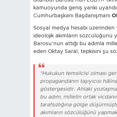
İstanbul Barosu’nun LGBTİ+ temal
kamuoyunda geniş yankı uyandırdı
Cumhurbaşkanı Başdanışmanı
O
Sosyal medya hesabı üzerinden ya
ideolojik akımların sözcülüğünü y
Barosu’nun attığı bu adımla millet
eden Oktay Saral, tepkisini şu sözl
"Hukukun temsilcisi olması ger
propagandanın taşıyıcısı hâlin
göstergesidir. Ahlaki yozlaşmay
bu adım, milletin ortak vicdanı
tarafsızlığına gölge düşürmüştür
akımların sözcülüğünü yapmak d