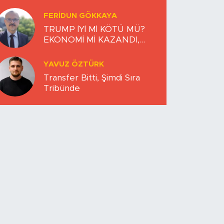
FERIDUN GÖKKAYA
TRUMP İYİ Mİ KÖTÜ MÜ?
EKONOMİ Mİ KAZANDI,
DÜNYA MI KAYBETTİ?
YAVUZ ÖZTÜRK
Transfer Bitti, Şimdi Sıra
Tribünde