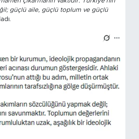
mamen çıkarmanın vaktidir. Türkiye’nin
l; güçlü aile, güçlü toplum ve güçlü
adı.