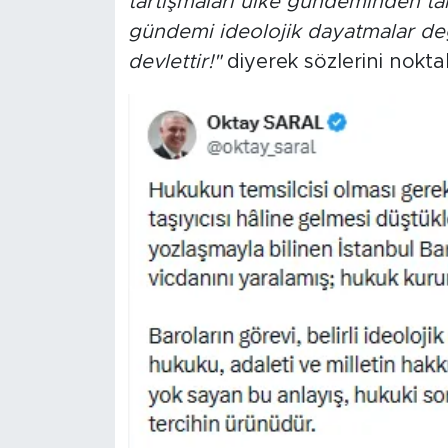
tartışmaları ülke gündeminden ta
gündemi ideolojik dayatmalar deği
devlettir!"
diyerek sözlerini noktal