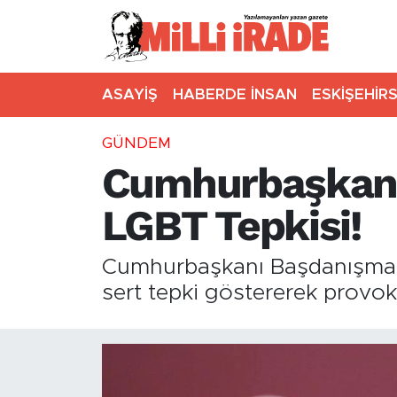
ASAYİŞ
HABERDE İNSAN
ESKİŞEHİR
GÜNDEM
Cumhurbaşkanı
LGBT Tepkisi!
Cumhurbaşkanı Başdanışmanı 
sert tepki göstererek provoka