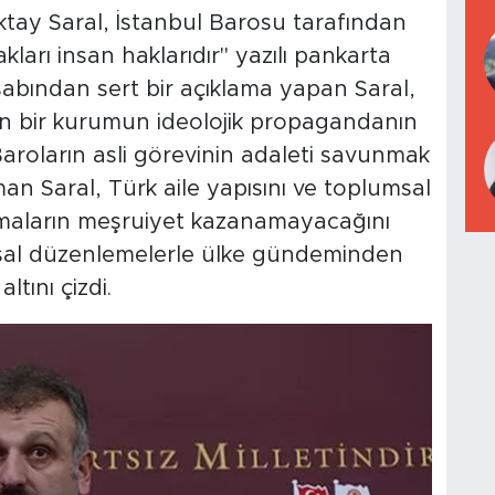
ay Saral, İstanbul Barosu tarafından
ları insan haklarıdır" yazılı pankarta
abından sert bir açıklama yapan Saral,
en bir kurumun ideolojik propagandanın
i. Baroların asli görevinin adaleti savunmak
 Saral, Türk aile yapısını ve toplumsal
maların meşruiyet kazanamayacağını
sal düzenlemelerle ülke gündeminden
tını çizdi.