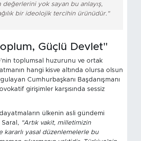
 değerlerini yok sayan bu anlayış,
ılık bir ideolojik tercihin ürünüdür."
Toplum, Güçlü Devlet"
'nin toplumsal huzurunu ve ortak
yatmanın hangi kisve altında olursa olsun
rgulayan Cumhurbaşkanı Başdanışmanı
ovokatif girişimler karşısında sessiz
k dayatmaların ülkenin asli gündemi
n Saral,
"Artık vakit, milletimizin
ve kararlı yasal düzenlemelerle bu