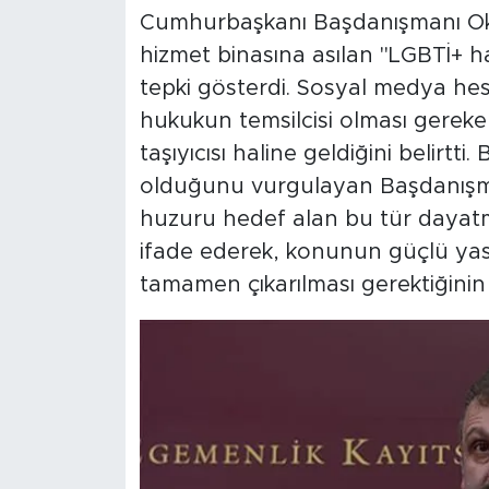
Cumhurbaşkanı Başdanışmanı Okt
hizmet binasına asılan "LGBTİ+ hak
tepki gösterdi. Sosyal medya hes
hukukun temsilcisi olması gerek
taşıyıcısı haline geldiğini belirtt
olduğunu vurgulayan Başdanışman
huzuru hedef alan bu tür dayat
ifade ederek, konunun güçlü ya
tamamen çıkarılması gerektiğinin al