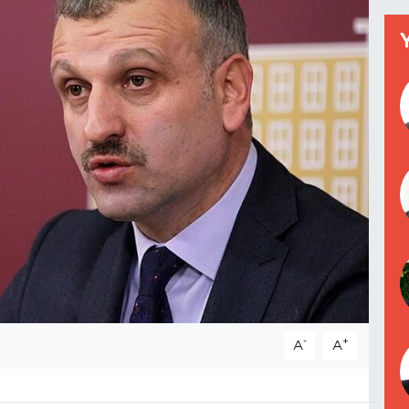
-
+
A
A