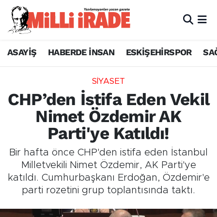
ASAYİŞ
HABERDE İNSAN
ESKİŞEHİRSPOR
SA
SİYASET
CHP’den İstifa Eden Vekil
Nimet Özdemir AK
Parti'ye Katıldı!
Bir hafta önce CHP'den istifa eden İstanbul
Milletvekili Nimet Özdemir, AK Parti'ye
katıldı. Cumhurbaşkanı Erdoğan, Özdemir'e
parti rozetini grup toplantısında taktı.