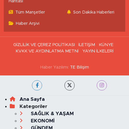
Haritası
Tüm Manşetler
Son Dakika Haberleri
Haber Arşivi
GİZLİLİK VE ÇEREZ POLİTİKASI
İLETİŞİM
KÜNYE
KVKK VE AYDINLATMA METNİ
YAYIN İLKELERİ
Haber Yazılımı:
TE Bilişim
Ana Sayfa
Kategoriler
SAĞLIK & YAŞAM
EKONOMİ
GÜNDEM