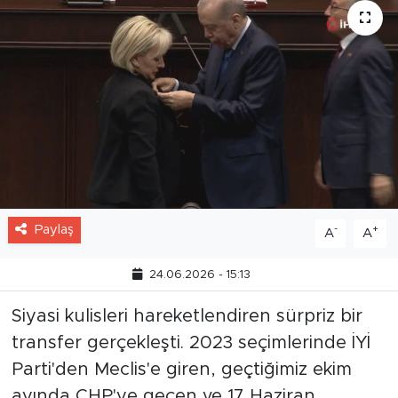
Paylaş
-
+
A
A
24.06.2026 - 15:13
Siyasi kulisleri hareketlendiren sürpriz bir
transfer gerçekleşti. 2023 seçimlerinde İYİ
Parti'den Meclis'e giren, geçtiğimiz ekim
ayında CHP'ye geçen ve 17 Haziran