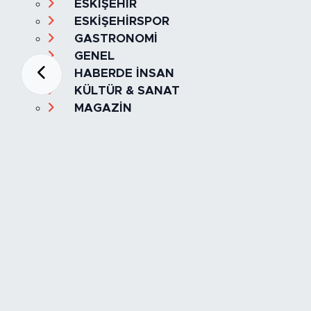
ESKİŞEHİR
ESKİŞEHİRSPOR
GASTRONOMİ
GENEL
HABERDE İNSAN
KÜLTÜR & SANAT
MAGAZİN
MANŞET
OLAY
SPOR
TÜRKİYE
Foto Galeri
Video
Yazarlar
Röportaj
Biyografi
Anketler
Künye