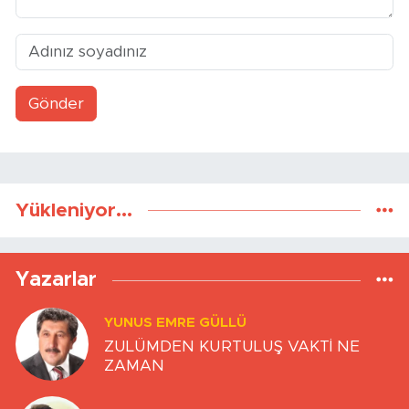
Gönder
Yükleniyor...
Yazarlar
YUNUS EMRE GÜLLÜ
ZULÜMDEN KURTULUŞ VAKTİ NE
ZAMAN