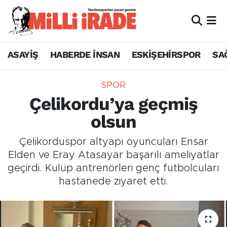
ASAYİŞ
HABERDE İNSAN
ESKİŞEHİRSPOR
SA
SPOR
Çelikordu’ya geçmiş
olsun
Çelikorduspor altyapı oyuncuları Ensar
Elden ve Eray Atasayar başarılı ameliyatlar
geçirdi. Kulüp antrenörleri genç futbolcuları
hastanede ziyaret etti.