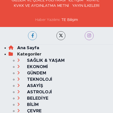
GİZLİLİK VE ÇEREZ POLİTİKASI
İLETİŞİM
KÜNYE
KVKK VE AYDINLATMA METNİ
YAYIN İLKELERİ
Haber Yazılımı:
TE Bilişim
Ana Sayfa
Kategoriler
SAĞLIK & YAŞAM
EKONOMİ
GÜNDEM
TEKNOLOJİ
ASAYİŞ
ASTROLOJİ
BELEDİYE
BİLİM
ÇEVRE