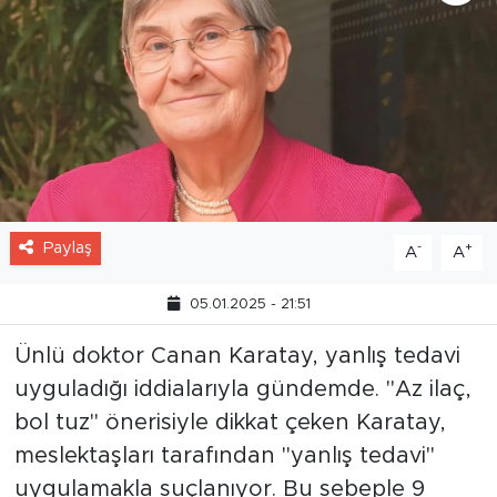
Paylaş
-
+
A
A
05.01.2025 - 21:51
Ünlü doktor Canan Karatay, yanlış tedavi
uyguladığı iddialarıyla gündemde. "Az ilaç,
bol tuz" önerisiyle dikkat çeken Karatay,
meslektaşları tarafından "yanlış tedavi"
uygulamakla suçlanıyor. Bu sebeple 9