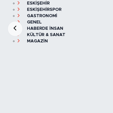
ESKİŞEHİR
ESKİŞEHİRSPOR
GASTRONOMİ
GENEL
HABERDE İNSAN
KÜLTÜR & SANAT
MAGAZİN
MANŞET
OLAY
SPOR
TÜRKİYE
Foto Galeri
Video
Yazarlar
Röportaj
Biyografi
Anketler
Künye