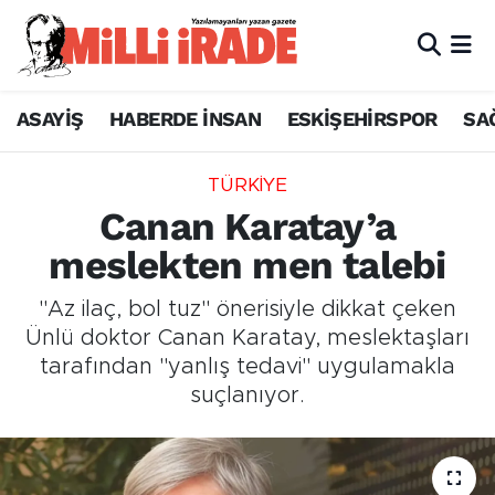
ASAYİŞ
HABERDE İNSAN
ESKİŞEHİRSPOR
SA
TÜRKİYE
Canan Karatay’a
meslekten men talebi
"Az ilaç, bol tuz" önerisiyle dikkat çeken
Ünlü doktor Canan Karatay, meslektaşları
tarafından "yanlış tedavi" uygulamakla
suçlanıyor.