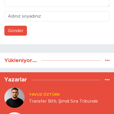
Gönder
Yükleniyor...
Yazarlar
YAVUZ ÖZTÜRK
Transfer Bitti, Şimdi Sıra Tribünde