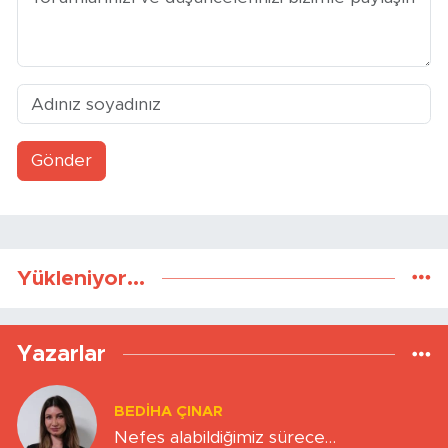
Gönder
Yükleniyor...
Yazarlar
BEDIHA ÇINAR
Nefes alabildiğimiz sürece…