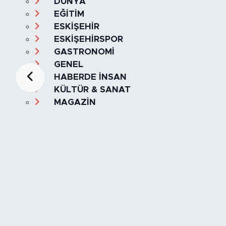
DÜNYA
EĞİTİM
ESKİŞEHİR
ESKİŞEHİRSPOR
GASTRONOMİ
GENEL
HABERDE İNSAN
KÜLTÜR & SANAT
MAGAZİN
MANŞET
OLAY
SPOR
TÜRKİYE
Foto Galeri
Video
Yazarlar
Röportaj
Biyografi