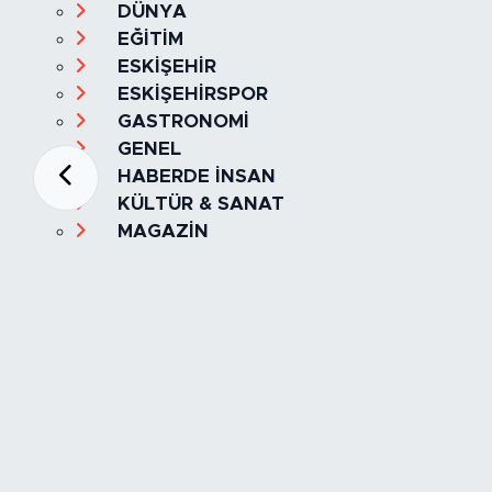
DÜNYA
EĞİTİM
ESKİŞEHİR
ESKİŞEHİRSPOR
GASTRONOMİ
GENEL
HABERDE İNSAN
KÜLTÜR & SANAT
MAGAZİN
MANŞET
OLAY
SPOR
TÜRKİYE
Foto Galeri
Video
Yazarlar
Röportaj
Biyografi