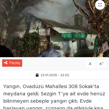
Paylaş
-
+
A
A
23.01.2025 - 22:02
Yangın, Ovadüzü Mahallesi 308 Sokak’ta
meydana geldi. Sezgin T’ye ait evde henüz
bilinmeyen sebeple yangın çıktı. Evde
başlayan yangın, rüzgarın da etkisiyle kısa