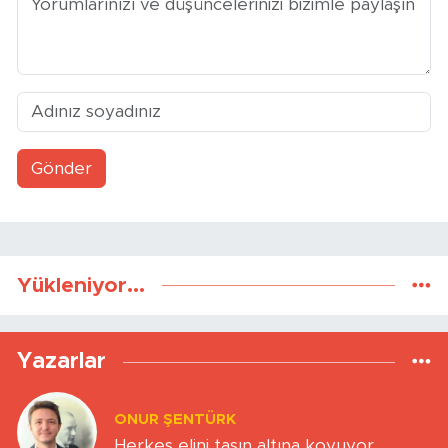
Gönder
Yükleniyor...
Yazarlar
ONUR ŞENTÜRK
Herkes elini taşın altına koyuyor