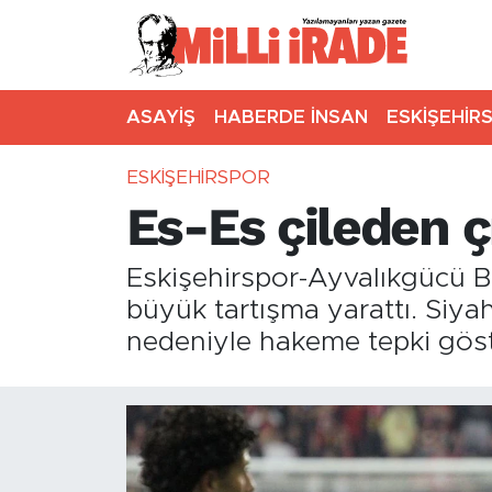
ASAYİŞ
HABERDE İNSAN
ESKİŞEHİR
ESKİŞEHİRSPOR
Es-Es çileden ç
Eskişehirspor-Ayvalıkgücü B
büyük tartışma yarattı. Siyah-
nedeniyle hakeme tepki göst