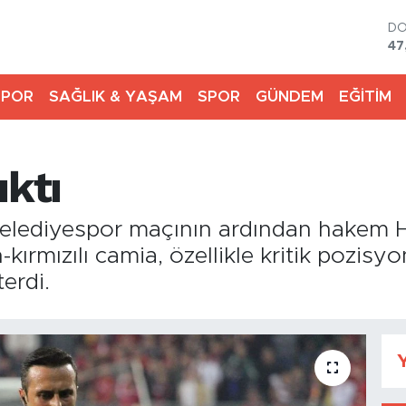
D
47
E
55
SPOR
SAĞLIK & YAŞAM
SPOR
GÜNDEM
EĞİTİM
ST
64
GR
65
ıktı
Bİ
13
BI
elediyespor maçının ardından hakem Ha
64
kırmızılı camia, özellikle kritik pozisyo
erdi.
Y