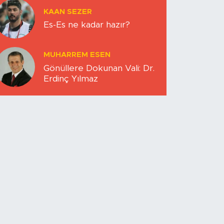
KAAN SEZER
Es-Es ne kadar hazır?
MUHARREM ESEN
Gönüllere Dokunan Vali: Dr.
Erdinç Yılmaz