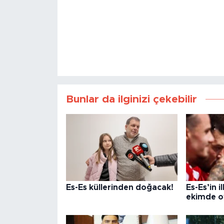
Bunlar da ilginizi çekebilir
Es-Es küllerinden doğacak!
Es-Es’in 
ekimde o