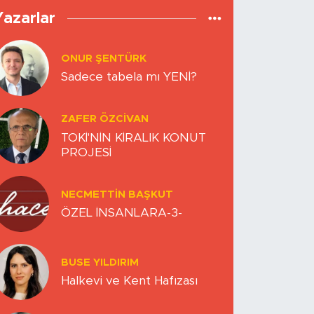
Yazarlar
ONUR ŞENTÜRK
Sadece tabela mı YENİ?
ZAFER ÖZCIVAN
TOKİ'NİN KİRALIK KONUT
PROJESİ
NECMETTIN BAŞKUT
ÖZEL İNSANLARA-3-
BUSE YILDIRIM
Halkevi ve Kent Hafızası