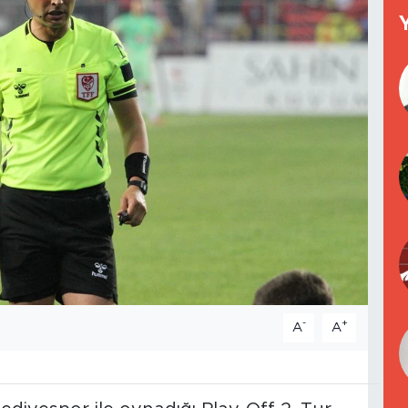
-
+
A
A