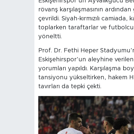
Eskişehirspor’un Ayvalıkgücü Bel
rövanş karşılaşmasının ardından
çevrildi. Siyah-kırmızılı camiada,
toplarken taraftarlar ve futbolcu
yöneltti.
Prof. Dr. Fethi Heper Stadyum
Eskişehirspor’un aleyhine verile
yorumları yapıldı. Karşılaşma bo
tansiyonu yükseltirken, hakem Ha
tavırları da tepki çekti.