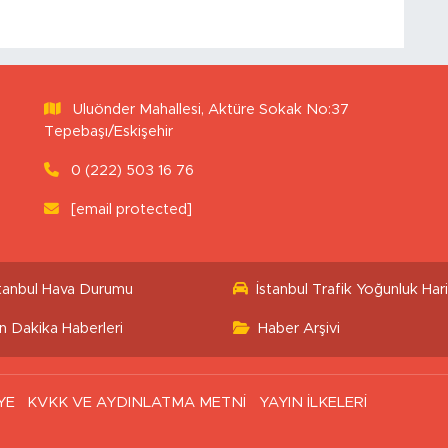
Uluönder Mahallesi, Aktüre Sokak No:37
Tepebaşı/Eskişehir
0 (222) 503 16 76
[email protected]
stanbul Hava Durumu
İstanbul Trafik Yoğunluk Hari
n Dakika Haberleri
Haber Arşivi
YE
KVKK VE AYDINLATMA METNİ
YAYIN İLKELERİ