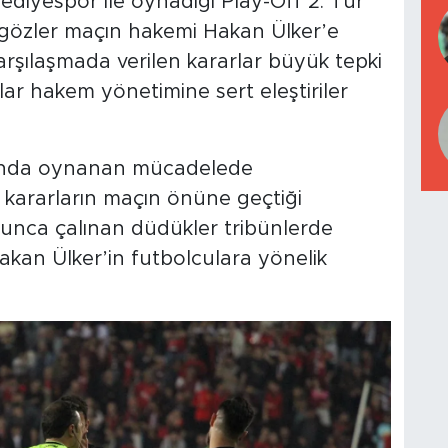
ediyespor ile oynadığı Play-Off 2. Tur
 gözler maçın hakemi Hakan Ülker’e
 karşılaşmada verilen kararlar büyük tepki
lar hakem yönetimine sert eleştiriler
u’nda oynanan mücadelede
n kararların maçın önüne geçtiği
yunca çalınan düdükler tribünlerde
kan Ülker’in futbolculara yönelik