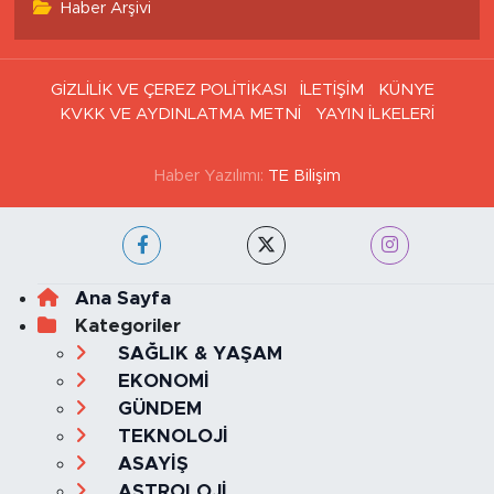
Haber Arşivi
GİZLİLİK VE ÇEREZ POLİTİKASI
İLETİŞİM
KÜNYE
KVKK VE AYDINLATMA METNİ
YAYIN İLKELERİ
Haber Yazılımı:
TE Bilişim
Ana Sayfa
Kategoriler
SAĞLIK & YAŞAM
EKONOMİ
GÜNDEM
TEKNOLOJİ
ASAYİŞ
ASTROLOJİ