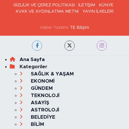
GİZLİLİK VE ÇEREZ POLİTİKASI
İLETİŞİM
KÜNYE
KVKK VE AYDINLATMA METNİ
YAYIN İLKELERİ
Haber Yazılımı:
TE Bilişim
Ana Sayfa
Kategoriler
SAĞLIK & YAŞAM
EKONOMİ
GÜNDEM
TEKNOLOJİ
ASAYİŞ
ASTROLOJİ
BELEDİYE
BİLİM