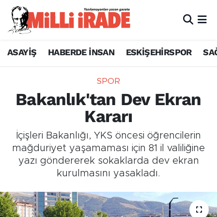
ASAYİŞ
HABERDE İNSAN
ESKİŞEHİRSPOR
SA
SPOR
Bakanlık'tan Dev Ekran
Kararı
İçişleri Bakanlığı, YKS öncesi öğrencilerin
mağduriyet yaşamaması için 81 il valiliğine
yazı göndererek sokaklarda dev ekran
kurulmasını yasakladı.