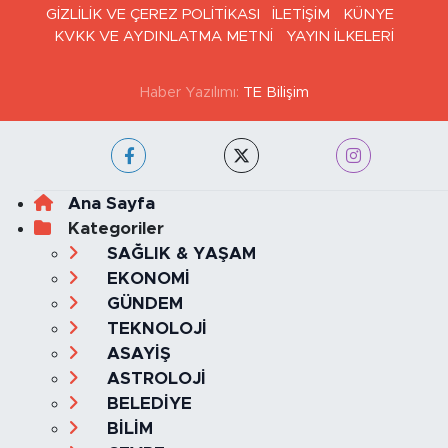
GİZLİLİK VE ÇEREZ POLİTİKASI
İLETİŞİM
KÜNYE
KVKK VE AYDINLATMA METNİ
YAYIN İLKELERİ
Haber Yazılımı:
TE Bilişim
Ana Sayfa
Kategoriler
SAĞLIK & YAŞAM
EKONOMİ
GÜNDEM
TEKNOLOJİ
ASAYİŞ
ASTROLOJİ
BELEDİYE
BİLİM