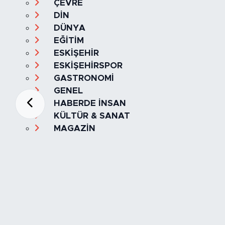
ÇEVRE
DİN
DÜNYA
EĞİTİM
ESKİŞEHİR
ESKİŞEHİRSPOR
GASTRONOMİ
GENEL
HABERDE İNSAN
KÜLTÜR & SANAT
MAGAZİN
MANŞET
OLAY
SPOR
TÜRKİYE
Foto Galeri
Video
Yazarlar