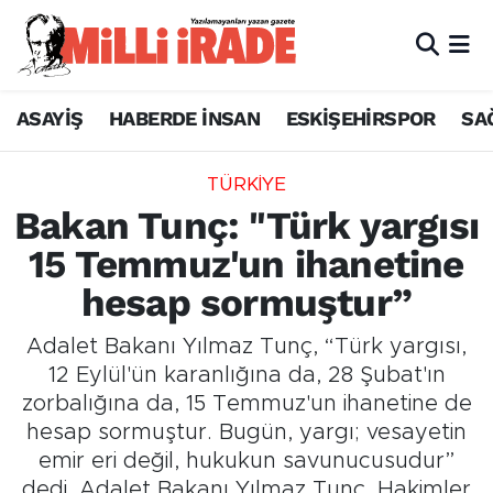
ASAYİŞ
HABERDE İNSAN
ESKİŞEHİRSPOR
SA
TÜRKİYE
Bakan Tunç: "Türk yargısı
15 Temmuz'un ihanetine
hesap sormuştur”
Adalet Bakanı Yılmaz Tunç, “Türk yargısı,
12 Eylül'ün karanlığına da, 28 Şubat'ın
zorbalığına da, 15 Temmuz'un ihanetine de
hesap sormuştur. Bugün, yargı; vesayetin
emir eri değil, hukukun savunucusudur”
dedi. Adalet Bakanı Yılmaz Tunç, Hakimler