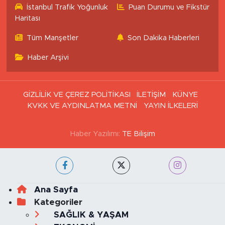
İstanbul Trafik Yoğunluk
Puan Durumu ve Fikstür
Haritası
Tüm Manşetler
Son Dakika Haberleri
Haber Arşivi
GİZLİLİK VE ÇEREZ POLİTİKASI
İLETİŞİM
KÜNYE
KVKK VE AYDINLATMA METNİ
YAYIN İLKELERİ
Haber Yazılımı:
TE Bilişim
Ana Sayfa
Kategoriler
SAĞLIK & YAŞAM