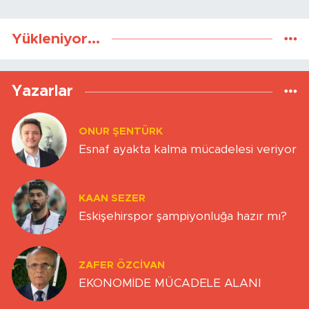
Yükleniyor...
Yazarlar
ONUR ŞENTÜRK
Esnaf ayakta kalma mücadelesi veriyor
KAAN SEZER
Eskişehirspor şampiyonluğa hazır mı?
ZAFER ÖZCIVAN
EKONOMİDE MÜCADELE ALANI