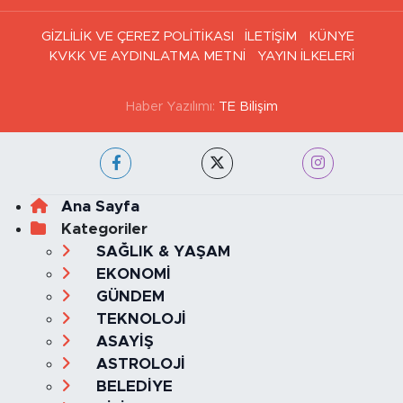
Haber Arşivi
GİZLİLİK VE ÇEREZ POLİTİKASI
İLETİŞİM
KÜNYE
KVKK VE AYDINLATMA METNİ
YAYIN İLKELERİ
Haber Yazılımı:
TE Bilişim
Ana Sayfa
Kategoriler
SAĞLIK & YAŞAM
EKONOMİ
GÜNDEM
TEKNOLOJİ
ASAYİŞ
ASTROLOJİ