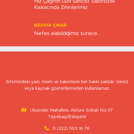
BERNA KURNAZ
Hız Çağının Gizli Sancısı: Sabırsızlık
Kıskacında Zihinlerimiz
BEDIHA ÇINAR
Nefes alabildiğimiz sürece…
Sitemizdeki yazı, resim ve haberlerin her hakkı saklıdır. İzinsiz
veya kaynak gösterilemeden kullanılamaz.
Uluönder Mahallesi, Aktüre Sokak No:37
Tepebaşı/Eskişehir