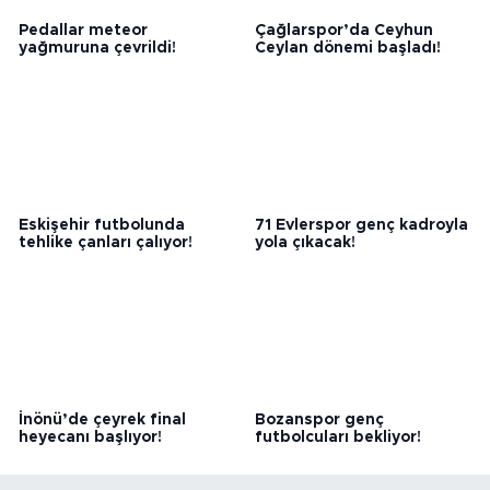
Pedallar meteor
Çağlarspor’da Ceyhun
yağmuruna çevrildi!
Ceylan dönemi başladı!
Eskişehir futbolunda
71 Evlerspor genç kadroyla
tehlike çanları çalıyor!
yola çıkacak!
İnönü’de çeyrek final
Bozanspor genç
heyecanı başlıyor!
futbolcuları bekliyor!