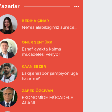
Yazarlar
BEDIHA ÇINAR
Nefes alabildiğimiz sürece…
ONUR ŞENTÜRK
Esnaf ayakta kalma
mücadelesi veriyor
KAAN SEZER
Eskişehirspor şampiyonluğa
hazır mı?
ZAFER ÖZCIVAN
EKONOMİDE MÜCADELE
ALANI