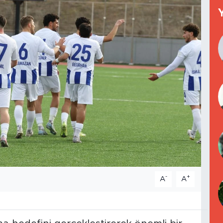
-
+
A
A