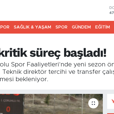
D
47
E
55
SPOR
SAĞLIK & YAŞAM
SPOR
GÜNDEM
EĞİTİM
ST
64
G
65
ritik süreç başladı!
Bİ
13
BI
lu Spor Faaliyetleri’nde yeni sezon ö
64
Teknik direktör tercihi ve transfer çalışm
mesi bekleniyor.
Y