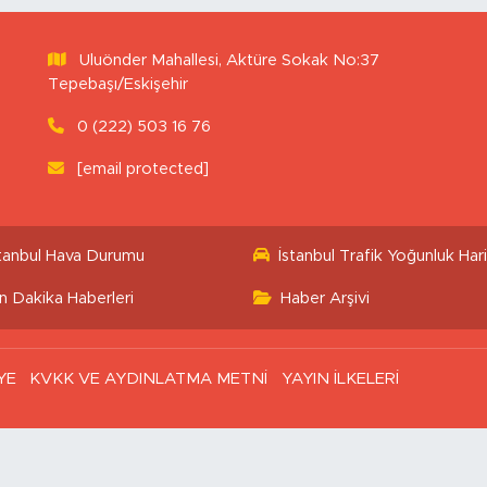
Uluönder Mahallesi, Aktüre Sokak No:37
Tepebaşı/Eskişehir
0 (222) 503 16 76
[email protected]
stanbul Hava Durumu
İstanbul Trafik Yoğunluk Hari
n Dakika Haberleri
Haber Arşivi
YE
KVKK VE AYDINLATMA METNİ
YAYIN İLKELERİ