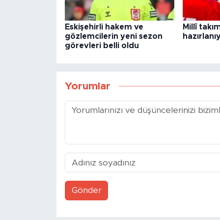
Eskişehirli hakem ve
Millî tak
gözlemcilerin yeni sezon
hazırlanı
görevleri belli oldu
Yorumlar
Gönder