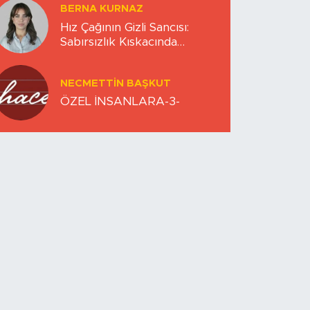
BERNA KURNAZ
Hız Çağının Gizli Sancısı:
Sabırsızlık Kıskacında
Zihinlerimiz
NECMETTIN BAŞKUT
ÖZEL İNSANLARA-3-