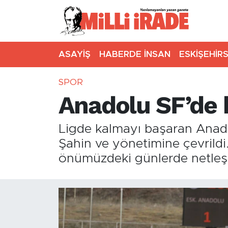
ASAYİŞ
HABERDE İNSAN
ESKİŞEHİR
SPOR
Anadolu SF’de k
Ligde kalmayı başaran Anado
Şahin ve yönetimine çevrildi. 
önümüzdeki günlerde netleş