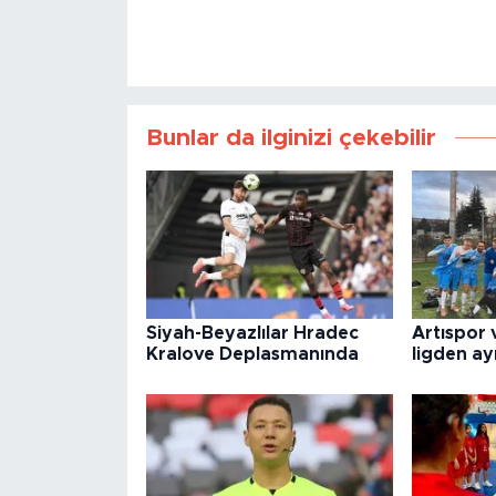
Bunlar da ilginizi çekebilir
Siyah-Beyazlılar Hradec
Artıspor 
Kralove Deplasmanında
ligden ayr