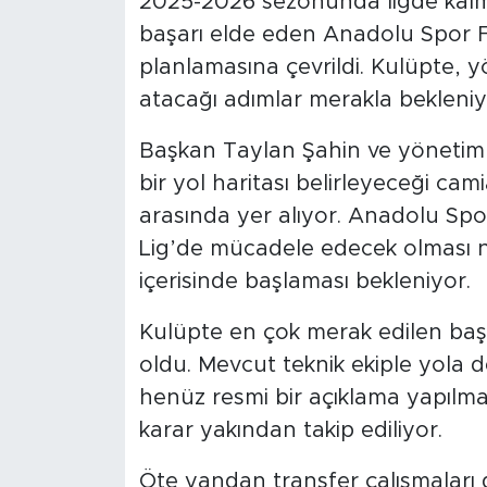
2025-2026 sezonunda ligde kalma
başarı elde eden Anadolu Spor Fa
planlamasına çevrildi. Kulüpte, 
atacağı adımlar merakla bekleniy
Başkan Taylan Şahin ve yönetim 
bir yol haritası belirleyeceği c
arasında yer alıyor. Anadolu Spo
Lig’de mücadele edecek olması ne
içerisinde başlaması bekleniyor.
Kulüpte en çok merak edilen başlı
oldu. Mevcut teknik ekiple yola
henüz resmi bir açıklama yapılm
karar yakından takip ediliyor.
Öte yandan transfer çalışmaları