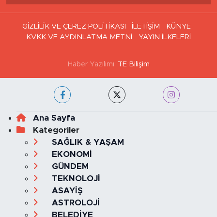
GİZLİLİK VE ÇEREZ POLİTİKASI
İLETİŞİM
KÜNYE
KVKK VE AYDINLATMA METNİ
YAYIN İLKELERİ
Haber Yazılımı:
TE Bilişim
Ana Sayfa
Kategoriler
SAĞLIK & YAŞAM
EKONOMİ
GÜNDEM
TEKNOLOJİ
ASAYİŞ
ASTROLOJİ
BELEDİYE