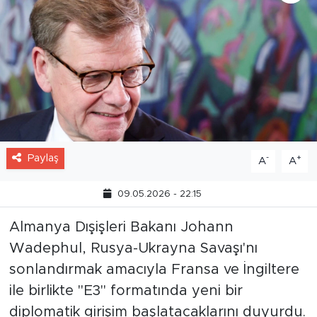
Paylaş
-
+
A
A
09.05.2026 - 22:15
Almanya Dışişleri Bakanı Johann
Wadephul, Rusya-Ukrayna Savaşı'nı
sonlandırmak amacıyla Fransa ve İngiltere
ile birlikte "E3" formatında yeni bir
diplomatik girişim başlatacaklarını duyurdu.