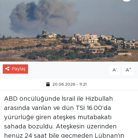
Paylaş
-
+
A
A
20.06.2026 - 11:21
ABD öncülüğünde İsrail ile Hizbullah
arasında varılan ve dün TSİ 16.00'da
yürürlüğe giren ateşkes mutabakatı
sahada bozuldu. Ateşkesin üzerinden
henüz 24 saat bile geçmeden Lübnan'ın