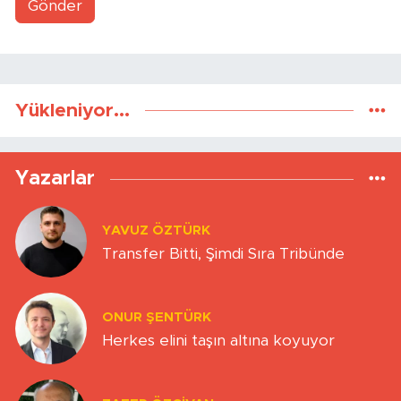
Gönder
Yükleniyor...
Yazarlar
YAVUZ ÖZTÜRK
Transfer Bitti, Şimdi Sıra Tribünde
ONUR ŞENTÜRK
Herkes elini taşın altına koyuyor