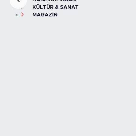
KÜLTÜR & SANAT
MAGAZİN
MANŞET
OLAY
SPOR
TÜRKİYE
Foto Galeri
Video
Yazarlar
Röportaj
Biyografi
Anketler
Künye
İletişim
Servisler
İstanbul Nöbetçi Eczaneler
İstanbul Hava Durumu