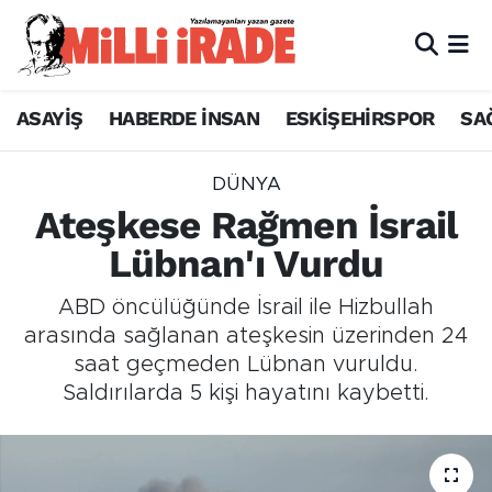
ASAYİŞ
HABERDE İNSAN
ESKİŞEHİRSPOR
SA
DÜNYA
Ateşkese Rağmen İsrail
Lübnan'ı Vurdu
ABD öncülüğünde İsrail ile Hizbullah
arasında sağlanan ateşkesin üzerinden 24
saat geçmeden Lübnan vuruldu.
Saldırılarda 5 kişi hayatını kaybetti.