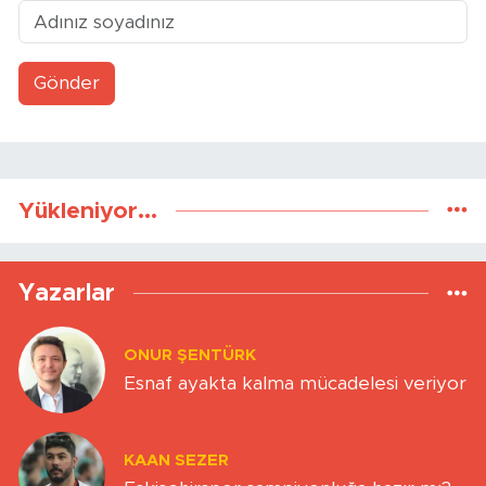
Gönder
Yükleniyor...
Yazarlar
ONUR ŞENTÜRK
Esnaf ayakta kalma mücadelesi veriyor
KAAN SEZER