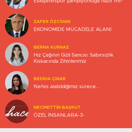
Eskişehirspor şampiyonluğa hazır mı?
ZAFER ÖZCIVAN
EKONOMİDE MÜCADELE ALANI
BERNA KURNAZ
Hız Çağının Gizli Sancısı: Sabırsızlık
Kıskacında Zihinlerimiz
BEDIHA ÇINAR
Nefes alabildiğimiz sürece…
NECMETTIN BAŞKUT
ÖZEL İNSANLARA-3-