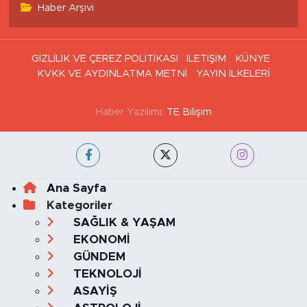
Haber Arşivi
GİZLİLİK VE ÇEREZ POLİTİKASI
İLETİŞİM
KÜNYE
KVKK VE AYDINLATMA METNİ
YAYIN İLKELERİ
Haber Yazılımı:
TE Bilişim
Ana Sayfa
Kategoriler
SAĞLIK & YAŞAM
EKONOMİ
GÜNDEM
TEKNOLOJİ
ASAYİŞ