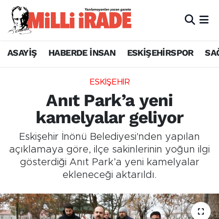
ASAYİŞ
HABERDE İNSAN
ESKİŞEHİRSPOR
SA
ESKİŞEHİR
Anıt Park’a yeni
kamelyalar geliyor
Eskişehir İnönü Belediyesi'nden yapılan
açıklamaya göre, ilçe sakinlerinin yoğun ilgi
gösterdiği Anıt Park’a yeni kamelyalar
ekleneceği aktarıldı.