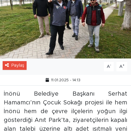
Paylaş
-
+
A
A
11.01.2025 - 14:13
İnönü Belediye Başkanı Serhat
Hamamcı’nın Çocuk Sokağı projesi ile hem
İnönü hem de çevre ilçelerin yoğun ilgi
gösterdiği Anıt Park’ta, ziyaretçilerin kapalı
alan talebi üzerine altı adet ısıtmalı yeni