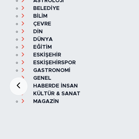
ASTROLOJİ
BELEDİYE
BİLİM
ÇEVRE
DİN
DÜNYA
EĞİTİM
ESKİŞEHİR
ESKİŞEHİRSPOR
GASTRONOMİ
GENEL
HABERDE İNSAN
KÜLTÜR & SANAT
MAGAZİN
MANŞET
OLAY
SPOR
TÜRKİYE