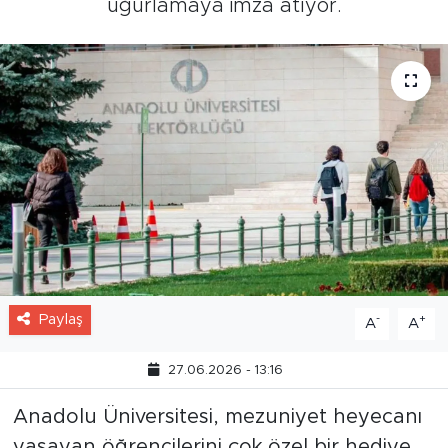
uğurlamaya imza atıyor.
Paylaş
-
+
A
A
27.06.2026 - 13:16
Anadolu Üniversitesi, mezuniyet heyecanı
yaşayan öğrencilerini çok özel bir hediye