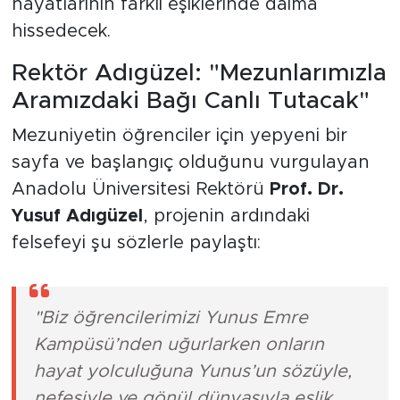
hayatlarının farklı eşiklerinde daima
hissedecek.
Rektör Adıgüzel: "Mezunlarımızla
Aramızdaki Bağı Canlı Tutacak"
Mezuniyetin öğrenciler için yepyeni bir
sayfa ve başlangıç olduğunu vurgulayan
Anadolu Üniversitesi Rektörü
Prof. Dr.
Yusuf Adıgüzel
, projenin ardındaki
felsefeyi şu sözlerle paylaştı:
"Biz öğrencilerimizi Yunus Emre
Kampüsü’nden uğurlarken onların
hayat yolculuğuna Yunus’un sözüyle,
nefesiyle ve gönül dünyasıyla eşlik