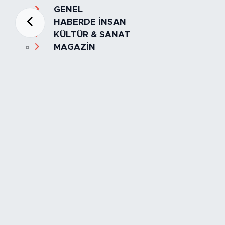
GENEL
HABERDE İNSAN
KÜLTÜR & SANAT
MAGAZİN
MANŞET
OLAY
SPOR
TÜRKİYE
Foto Galeri
Video
Yazarlar
Röportaj
Biyografi
Anketler
Künye
İletişim
Servisler
İstanbul Nöbetçi Eczaneler