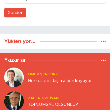
Gönder
Yükleniyor...
Yazarlar
ONUR ŞENTÜRK
Herkes elini taşın altına koyuyor
ZAFER ÖZCIVAN
TOPLUMSAL OLGUNLUK