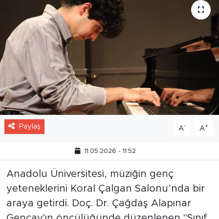
Paylaş
-
+
A
A
11.05.2026 - 11:52
Anadolu Üniversitesi, müziğin genç
yeteneklerini Koral Çalgan Salonu’nda bir
araya getirdi. Doç. Dr. Çağdaş Alapınar
Gençay'ın öncülüğünde düzenlenen "Sınıf