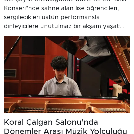
Konseri"nde sahne alan lise öğrencileri,
sergiledikleri üstün performansla
dinleyicilere unutulmaz bir akşam yaşattı.
Koral Çalgan Salonu’nda
Dönemler Arası Müzik Yolculuğu