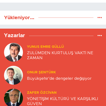
Yükleniyor...
Yazarlar
YUNUS EMRE GÜLLÜ
ZULÜMDEN KURTULUŞ VAKTİ NE
ZAMAN
ONUR ŞENTÜRK
Büyükşehir’de dengeler değişiyor
ZAFER ÖZCIVAN
YÖNETİŞİM KÜLTÜRÜ VE KARŞILIKLI
GÜVEN