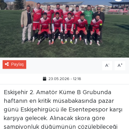
Paylaş
-
+
A
A
23.05.2026 - 12:18
Eskişehir 2. Amatör Küme B Grubunda
haftanın en kritik müsabakasında pazar
günü Eskişehirgücü ile Esentepespor karşı
karşıya gelecek. Alınacak skora göre
şampiyonluk düğümünün çözülebileceği