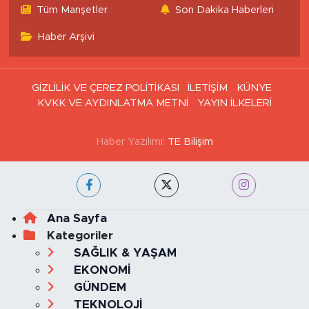
Tüm Manşetler
Son Dakika Haberleri
Haber Arşivi
GİZLİLİK VE ÇEREZ POLİTİKASI
İLETİŞİM
KÜNYE
KVKK VE AYDINLATMA METNİ
YAYIN İLKELERİ
Haber Yazılımı:
TE Bilişim
Ana Sayfa
Kategoriler
SAĞLIK & YAŞAM
EKONOMİ
GÜNDEM
TEKNOLOJİ