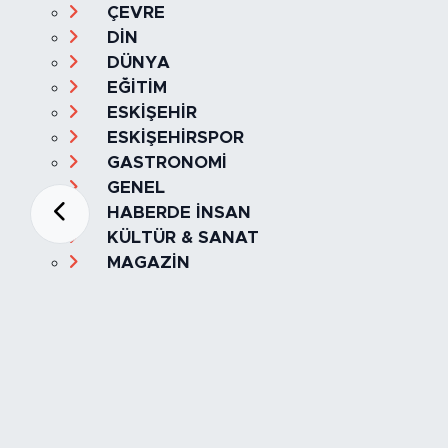
ÇEVRE
DİN
DÜNYA
EĞİTİM
ESKİŞEHİR
ESKİŞEHİRSPOR
GASTRONOMİ
GENEL
HABERDE İNSAN
KÜLTÜR & SANAT
MAGAZİN
MANŞET
OLAY
SPOR
TÜRKİYE
Foto Galeri
Video
Yazarlar