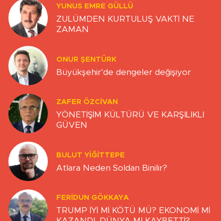
YUNUS EMRE GÜLLÜ
ZULÜMDEN KURTULUŞ VAKTİ NE
ZAMAN
ONUR ŞENTÜRK
Büyükşehir’de dengeler değişiyor
ZAFER ÖZCIVAN
YÖNETİŞİM KÜLTÜRÜ VE KARŞILIKLI
GÜVEN
BULUT YİĞİTTEPE
Atlara Neden Soldan Binilir?
FERIDUN GÖKKAYA
TRUMP İYİ Mİ KÖTÜ MÜ? EKONOMİ Mİ
KAZANDI, DÜNYA MI KAYBETTİ?