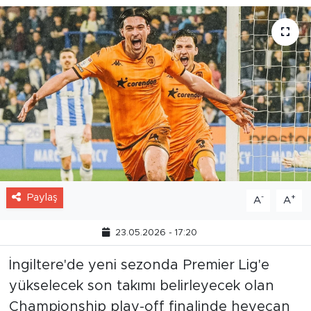
Paylaş
-
+
A
A
23.05.2026 - 17:20
İngiltere'de yeni sezonda Premier Lig'e
yükselecek son takımı belirleyecek olan
Championship play-off finalinde heyecan