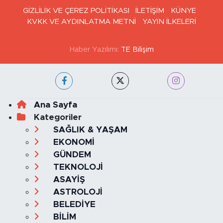
GİZLİLİK VE ÇEREZ POLİTİKASI
İLETİŞİM
KÜNYE
KVKK VE AYDINLATMA METNİ
YAYIN İLKELERİ
Haber Yazılımı:
TE Bilişim
Ana Sayfa
Kategoriler
SAĞLIK & YAŞAM
EKONOMİ
GÜNDEM
TEKNOLOJİ
ASAYİŞ
ASTROLOJİ
BELEDİYE
BİLİM