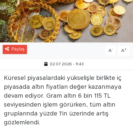
Paylaş
-
+
A
A
02.07.2026 - 11:43
Küresel piyasalardaki yükselişle birlikte iç
piyasada altın fiyatları değer kazanmaya
devam ediyor. Gram altın 6 bin 115 TL
seviyesinden işlem görürken, tüm altın
gruplarında yüzde 1'in üzerinde artış
gözlemlendi.