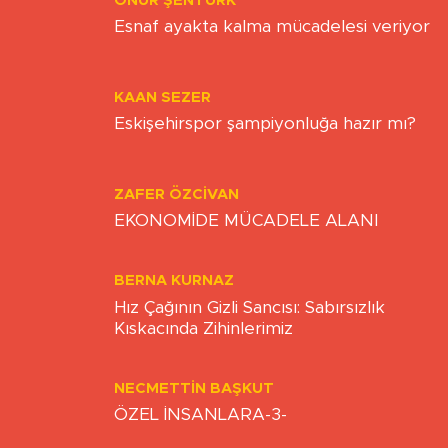
ONUR ŞENTÜRK
Esnaf ayakta kalma mücadelesi veriyor
KAAN SEZER
Eskişehirspor şampiyonluğa hazır mı?
ZAFER ÖZCIVAN
EKONOMİDE MÜCADELE ALANI
BERNA KURNAZ
Hız Çağının Gizli Sancısı: Sabırsızlık
Kıskacında Zihinlerimiz
NECMETTIN BAŞKUT
ÖZEL İNSANLARA-3-