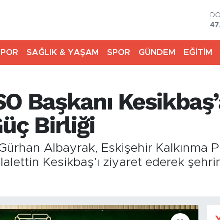
D
47
E
55
ST
64
SPOR
SAĞLIK & YAŞAM
SPOR
GÜNDEM
EĞİTİM
GR
65
Bİ
SO Başkanı Kesikbaş’
13
BI
64
üç Birliği
ı Gürhan Albayrak, Eskişehir Kalkınma P
lettin Kesikbaş’ı ziyaret ederek şehr
Y