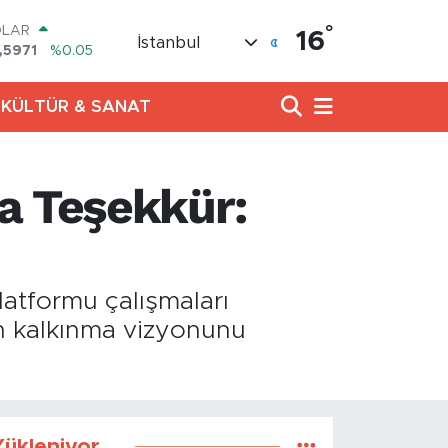
OLAR
,5971
%0.05
°
16
İstanbul
URO
,1336
%0.18
ERLİN
,2534
%0.22
KÜLTÜR & SANAT
AM ALTIN
27.85
%0.54
ST100
a Teşekkür:
.703
%11
TCOIN
.475,47
%0.66
latformu çalışmaları
in kalkınma vizyonunu
ükleniyor...