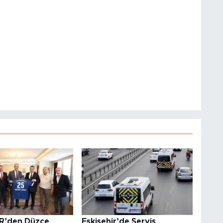
R’den Düzce
Eskişehir’de Servis