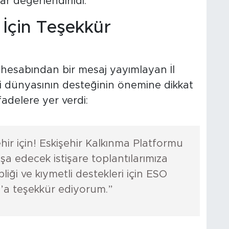
r değerlendirildi.
 İçin Teşekkür
r) hesabından bir mesaj yayımlayan İl
 dünyasının desteğinin önemine dikkat
fadelere yer verdi:
hir için! Eskişehir Kalkınma Platformu
nşa edecek istişare toplantılarımıza
iği ve kıymetli destekleri için ESO
ş’a teşekkür ediyorum.”