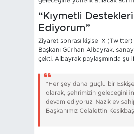
geleceğine yönelik atılacak adımla
“Kıymetli Destekleri
Ediyorum”
Ziyaret sonrası kişisel X (Twitte
Başkanı Gürhan Albayrak, sanayi
çekti. Albayrak paylaşımında şu i
“Her şey daha güçlü bir Eskişe
olarak, şehrimizin geleceğini i
devam ediyoruz. Nazik ev sahipl
Başkanımız Celalettin Kesikba