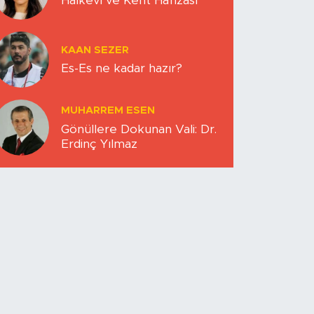
Halkevi ve Kent Hafızası
KAAN SEZER
Es-Es ne kadar hazır?
MUHARREM ESEN
Gönüllere Dokunan Vali: Dr.
Erdinç Yılmaz