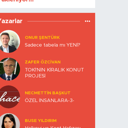
Yazarlar
ONUR ŞENTÜRK
Sadece tabela mı YENİ?
ZAFER ÖZCIVAN
TOKİ'NİN KİRALIK KONUT
PROJESİ
NECMETTIN BAŞKUT
ÖZEL İNSANLARA-3-
BUSE YILDIRIM