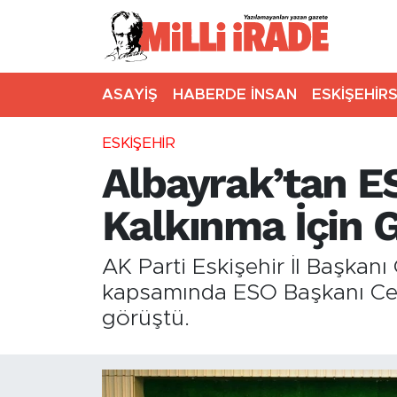
ASAYİŞ
HABERDE İNSAN
ESKİŞEHİR
ESKİŞEHİR
Albayrak’tan E
Kalkınma İçin G
AK Parti Eskişehir İl Başkan
kapsamında ESO Başkanı Cela
görüştü.