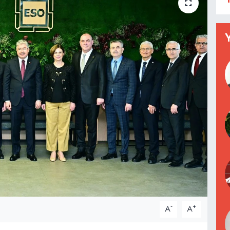
-
+
A
A