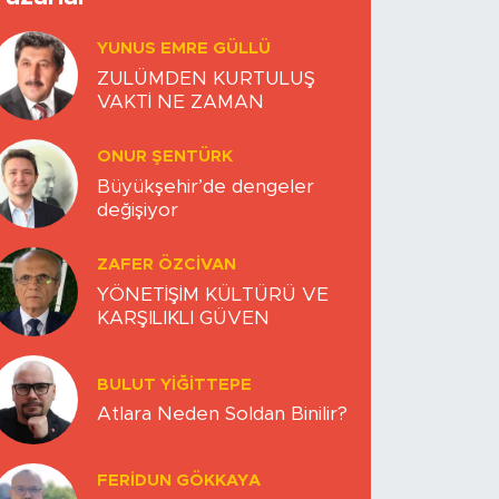
YUNUS EMRE GÜLLÜ
ZULÜMDEN KURTULUŞ
VAKTİ NE ZAMAN
ONUR ŞENTÜRK
Büyükşehir’de dengeler
değişiyor
ZAFER ÖZCIVAN
YÖNETİŞİM KÜLTÜRÜ VE
KARŞILIKLI GÜVEN
BULUT YİĞİTTEPE
Atlara Neden Soldan Binilir?
FERIDUN GÖKKAYA