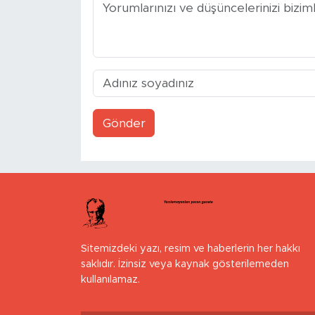
Gönder
Sitemizdeki yazı, resim ve haberlerin her hakkı
saklıdır. İzinsiz veya kaynak gösterilemeden
kullanılamaz.