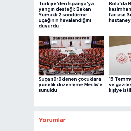
Türkiye’den İspanya’ya
Bolu’da B
yangın desteği: Bakan
kesimhan
Yumaklı 2 söndürme
faciası: 3
uçağının havalandığını
hastaneye
duyurdu
Suça sürüklenen çocuklara
15 Temmuz
yönelik düzenleme Meclis'e
ve gaziler
sunuldu
kişiye is
Yorumlar