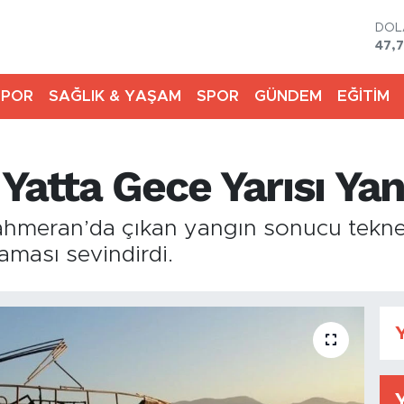
DO
47,
EU
55,
SPOR
SAĞLIK & YAŞAM
SPOR
GÜNDEM
EĞİTİM
STE
64,4
GRA
666
Yatta Gece Yarısı Yan
BİS
13.7
BIT
Şahmeran’da çıkan yangın sonucu tekne 
64.
ması sevindirdi.
Y