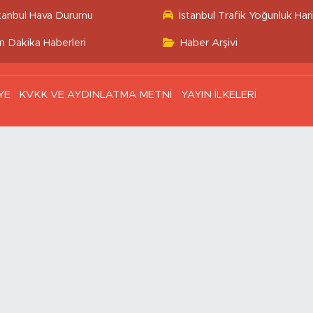
stanbul Hava Durumu
İstanbul Trafik Yoğunluk Hari
n Dakika Haberleri
Haber Arşivi
YE
KVKK VE AYDINLATMA METNİ
YAYIN İLKELERİ