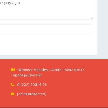
Uluönder Mahallesi, Aktüre Sokak No:37
Tepebaşı/Eskişehir
0 (222) 503 16 76
[email protected]