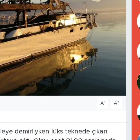
-
+
A
A
eleye demirliyken lüks teknede çıkan