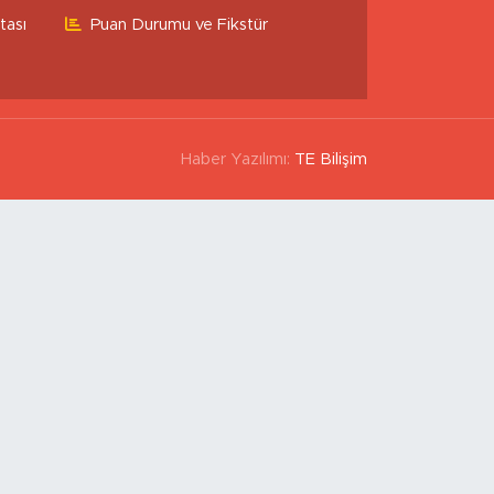
tası
Puan Durumu ve Fikstür
Haber Yazılımı:
TE Bilişim