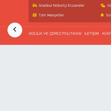
İstanbul Nöbetçi Eczaneler
İ
Tüm Manşetler
So
GİZLİLİK VE ÇEREZ POLİTİKASI
İLETİŞİM
KÜN
Ana Sayfa
Kategoriler
SAĞLIK & YAŞAM
EKONOMİ
GÜNDEM
TEKNOLOJİ
ASAYİŞ
ASTROLOJİ