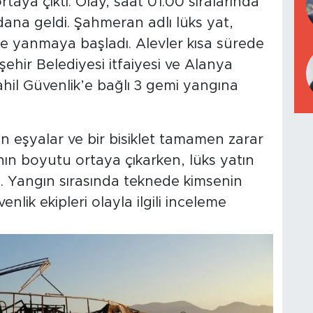
aya çıktı. Olay, saat 01.00 sıralarında
ana geldi. Şahmeran adlı lüks yat,
e yanmaya başladı. Alevler kısa sürede
ehir Belediyesi itfaiyesi ve Alanya
Sahil Güvenlik’e bağlı 3 gemi yangına
 eşyalar ve bir bisiklet tamamen zarar
ının boyutu ortaya çıkarken, lüks yatın
ü. Yangın sırasında teknede kimsenin
nlik ekipleri olayla ilgili inceleme