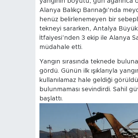
yangının boyutu, gün ağarınca ort
Alanya Balıkçı Barınağı’nda meyd
henüz belirlenemeyen bir sebepl
tekneyi sararken, Antalya Büyükş
İtfaiyesi’nden 3 ekip ile Alanya 
müdahale etti.
Yangın sırasında teknede bulunan
gördü. Günün ilk ışıklarıyla yang
kullanılamaz hale geldiği görüld
bulunmaması sevindirdi. Sahil güve
başlattı.