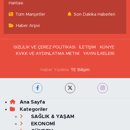
Haritası
Tüm Manşetler
Son Dakika Haberleri
Haber Arşivi
GİZLİLİK VE ÇEREZ POLİTİKASI
İLETİŞİM
KÜNYE
KVKK VE AYDINLATMA METNİ
YAYIN İLKELERİ
Haber Yazılımı:
TE Bilişim
Ana Sayfa
Kategoriler
SAĞLIK & YAŞAM
EKONOMİ