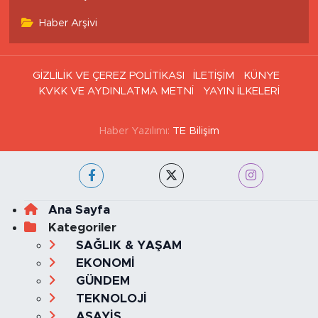
Haber Arşivi
GİZLİLİK VE ÇEREZ POLİTİKASI
İLETİŞİM
KÜNYE
KVKK VE AYDINLATMA METNİ
YAYIN İLKELERİ
Haber Yazılımı:
TE Bilişim
Ana Sayfa
Kategoriler
SAĞLIK & YAŞAM
EKONOMİ
GÜNDEM
TEKNOLOJİ
ASAYİŞ