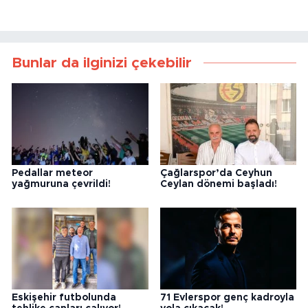
Bunlar da ilginizi çekebilir
Pedallar meteor
Çağlarspor’da Ceyhun
yağmuruna çevrildi!
Ceylan dönemi başladı!
Eskişehir futbolunda
71 Evlerspor genç kadroyla