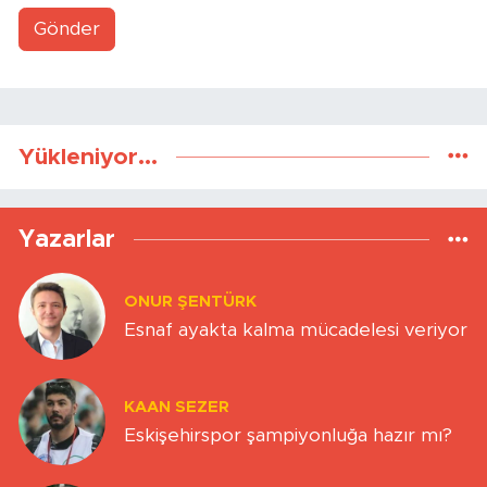
Gönder
Yükleniyor...
Yazarlar
ONUR ŞENTÜRK
Esnaf ayakta kalma mücadelesi veriyor
KAAN SEZER
Eskişehirspor şampiyonluğa hazır mı?