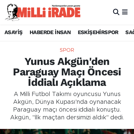
ASAYİŞ
HABERDE İNSAN
ESKİŞEHİRSPOR
SA
SPOR
Yunus Akgün'den
Paraguay Maçı Öncesi
İddialı Açıklama
A Milli Futbol Takımı oyuncusu Yunus
Akgün, Dünya Kupası'nda oynanacak
Paraguay maçı öncesi iddialı konuştu.
Akgün, "İlk maçtan dersimizi aldık" dedi.