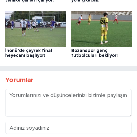
tehlike çanları çalıyor!
yola çıkacak!
İnönü’de çeyrek final
Bozanspor genç
heyecanı başlıyor!
futbolcuları bekliyor!
Yorumlar