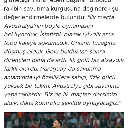
gitmediğini itiraf eden başarılı futbolcu,
rakibin savunma kurgusuna değinerek şu
değerlendirmelerde bulundu:
"İlk maçta
Avustralya'nın böyle oynamasını
bekliyorduk. İstatistik olarak iyiydik ama
topu kaleye sokamadık. Onların tuzağına
düşmüş olduk. Golü bulduktan sonra
dirençleri daha da arttı. İlk golü biz atsaydık
farklı olurdu. Paraguay da savunma
anlamında iyi özelliklere sahip, fizik gücü
yüksek bir takım. Avustralya gibi savunma
yapacaklardır. Biz de ilk maçtan dersimizi
aldık; daha kontrollü şekilde oynayacağız."