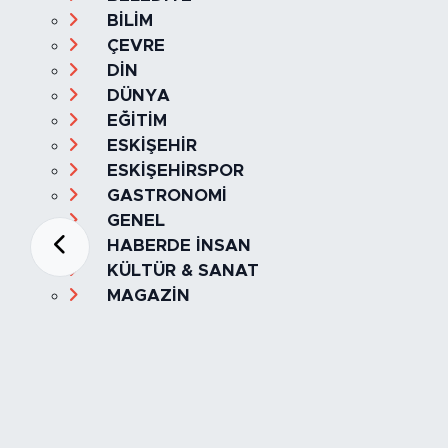
BİLİM
ÇEVRE
DİN
DÜNYA
EĞİTİM
ESKİŞEHİR
ESKİŞEHİRSPOR
GASTRONOMİ
GENEL
HABERDE İNSAN
KÜLTÜR & SANAT
MAGAZİN
MANŞET
OLAY
SPOR
TÜRKİYE
Foto Galeri
Video