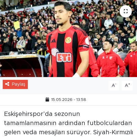
Paylaş
-
+
A
A
15.05.2026 - 13:58
Eskişehirspor’da sezonun
tamamlanmasının ardından futbolculardan
gelen veda mesajları sürüyor. Siyah-Kırmızılı