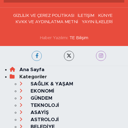
GİZLİLİK VE ÇEREZ POLİTİKASI
İLETİŞİM
KÜNYE
KVKK VE AYDINLATMA METNİ
YAYIN İLKELERİ
Haber Yazılımı:
TE Bilişim
Ana Sayfa
Kategoriler
SAĞLIK & YAŞAM
EKONOMİ
GÜNDEM
TEKNOLOJİ
ASAYİŞ
ASTROLOJİ
BELEDİYE