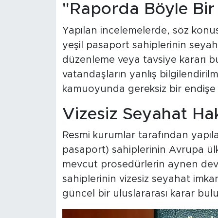
"Raporda Böyle Bir
Yapılan incelemelerde, söz kon
yeşil pasaport sahiplerinin seyaha
düzenleme veya tavsiye kararı bu
vatandaşların yanlış bilgilendiri
kamuoyunda gereksiz bir endişe y
Vizesiz Seyahat Ha
Resmi kurumlar tarafından yapıla
pasaport) sahiplerinin Avrupa ülk
mevcut prosedürlerin aynen devam 
sahiplerinin vizesiz seyahat imka
güncel bir uluslararası karar bu