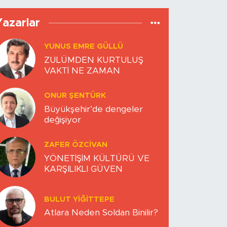
Yazarlar
YUNUS EMRE GÜLLÜ
ZULÜMDEN KURTULUŞ
VAKTİ NE ZAMAN
ONUR ŞENTÜRK
Büyükşehir’de dengeler
değişiyor
ZAFER ÖZCIVAN
YÖNETİŞİM KÜLTÜRÜ VE
KARŞILIKLI GÜVEN
BULUT YİĞİTTEPE
Atlara Neden Soldan Binilir?