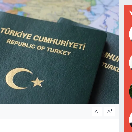
-
+
A
A