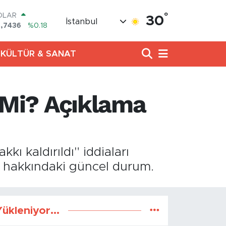
°
OLAR
30
İstanbul
7,7436
%0.18
URO
,2510
%0.32
KÜLTÜR & SANAT
TERLİN
,4811
%0.38
RAM ALTIN
660.55
%0.03
l Mi? Açıklama
İST100
.779
%-14
ITCOIN
.959,79
%1.11
ı kaldırıldı" iddiaları
at hakkındaki güncel durum.
ükleniyor...