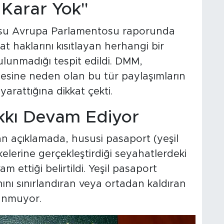
 Karar Yok"
usu Avrupa Parlamentosu raporunda
t haklarını kısıtlayan herhangi bir
lunmadığı tespit edildi. DMM,
lmesine neden olan bu tür paylaşımların
arattığına dikkat çekti.
kkı Devam Ediyor
n açıklamada, hususi pasaport (yeşil
elerine gerçekleştirdiği seyahatlerdeki
ettiği belirtildi. Yeşil pasaport
nını sınırlandıran veya ortadan kaldıran
lunmuyor.