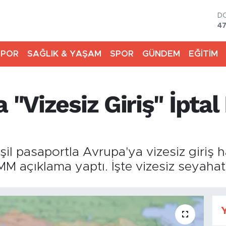
D
4
E
55
SPOR
SAĞLIK & YAŞAM
SPOR
GÜNDEM
EĞİTİM
S
64
G
6
a "Vizesiz Giriş" İpta
B
13
B
64
 pasaportla Avrupa'ya vizesiz giriş hakk
DMM açıklama yaptı. İşte vizesiz seyah
Y