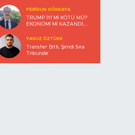
FERIDUN GÖKKAYA
TRUMP İYİ Mİ KÖTÜ MÜ?
EKONOMİ Mİ KAZANDI,
DÜNYA MI KAYBETTİ?
YAVUZ ÖZTÜRK
Transfer Bitti, Şimdi Sıra
Tribünde