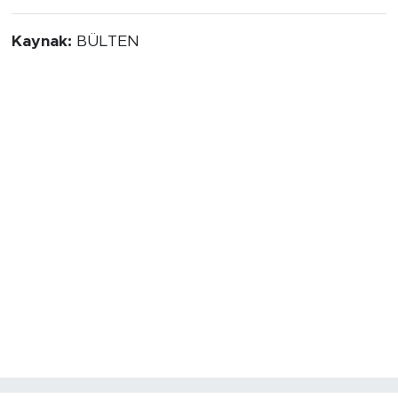
hizmetinde” dedi.
Kaynak:
BÜLTEN