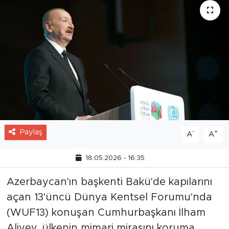
Paylaş
-
+
A
A
18.05.2026 - 16:35
Azerbaycan'ın başkenti Bakü'de kapılarını
açan 13'üncü Dünya Kentsel Forumu'nda
(WUF13) konuşan Cumhurbaşkanı İlham