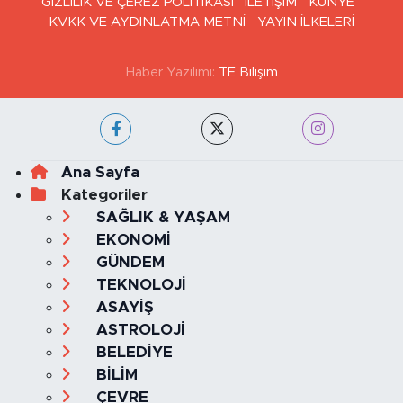
GİZLİLİK VE ÇEREZ POLİTİKASI
İLETİŞİM
KÜNYE
KVKK VE AYDINLATMA METNİ
YAYIN İLKELERİ
Haber Yazılımı:
TE Bilişim
Ana Sayfa
Kategoriler
SAĞLIK & YAŞAM
EKONOMİ
GÜNDEM
TEKNOLOJİ
ASAYİŞ
ASTROLOJİ
BELEDİYE
BİLİM
ÇEVRE