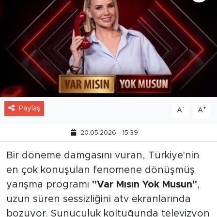
Paylaş
-
+
A
A
20.05.2026 - 15:39
Bir döneme damgasını vuran, Türkiye'nin
en çok konuşulan fenomene dönüşmüş
yarışma programı
"Var Mısın Yok Musun"
,
uzun süren sessizliğini atv ekranlarında
bozuyor. Sunuculuk koltuğunda televizyon