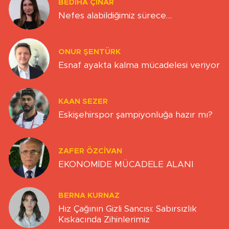
BEDIHA ÇINAR
Nefes alabildiğimiz sürece…
ONUR ŞENTÜRK
Esnaf ayakta kalma mücadelesi veriyor
KAAN SEZER
Eskişehirspor şampiyonluğa hazır mı?
ZAFER ÖZCIVAN
EKONOMİDE MÜCADELE ALANI
BERNA KURNAZ
Hız Çağının Gizli Sancısı: Sabırsızlık
Kıskacında Zihinlerimiz