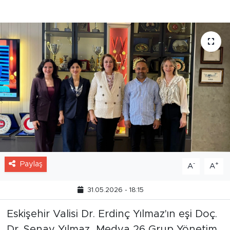
bulundu.
Paylaş
-
+
A
A
31.05.2026 - 18:15
Eskişehir Valisi Dr. Erdinç Yılmaz'ın eşi Doç.
Dr. Şenay Yılmaz, Medya 26 Grup Yönetim