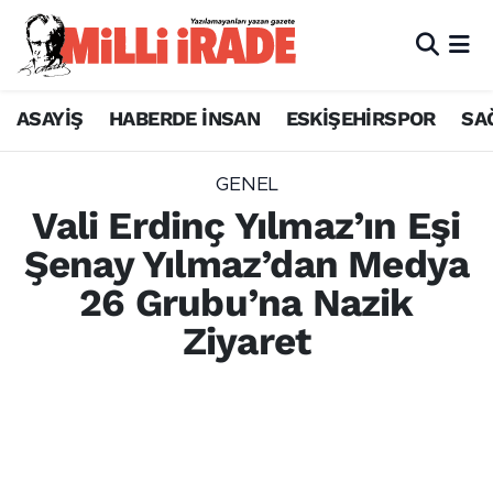
ASAYİŞ
HABERDE İNSAN
ESKİŞEHİRSPOR
SA
GENEL
Vali Erdinç Yılmaz’ın Eşi
Şenay Yılmaz’dan Medya
26 Grubu’na Nazik
Ziyaret
Eskişehir Valisi Dr. Erdinç Yılmaz'ın eşi Doç.
Dr. Şenay Yılmaz, Medya 26 Grup Yönetim
Kurulu Başkanı Gökhan Yıldırım ve eşi
Şebnem Yıldırım'a nezaket ziyaretinde