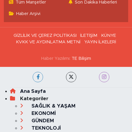
Tüm Manşetler
Son Dakika Haberleri
Haber Arşivi
GİZLİLİK VE ÇEREZ POLİTİKASI
İLETİŞİM
KÜNYE
KVKK VE AYDINLATMA METNİ
YAYIN İLKELERİ
Haber Yazılımı:
TE Bilişim
Ana Sayfa
Kategoriler
SAĞLIK & YAŞAM
EKONOMİ
GÜNDEM
TEKNOLOJİ