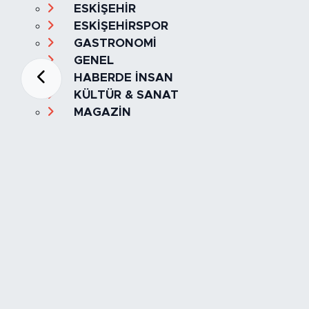
ESKİŞEHİR
ESKİŞEHİRSPOR
GASTRONOMİ
GENEL
HABERDE İNSAN
KÜLTÜR & SANAT
MAGAZİN
MANŞET
OLAY
SPOR
TÜRKİYE
Foto Galeri
Video
Yazarlar
Röportaj
Biyografi
Anketler
Künye