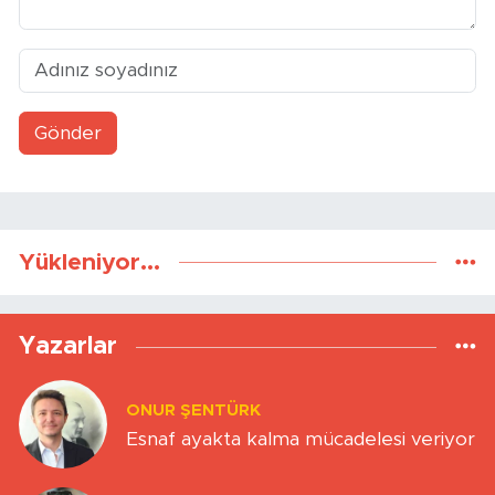
Gönder
Yükleniyor...
Yazarlar
ONUR ŞENTÜRK
Esnaf ayakta kalma mücadelesi veriyor