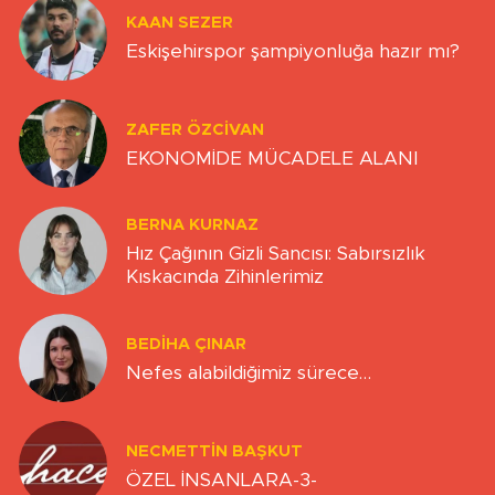
KAAN SEZER
Eskişehirspor şampiyonluğa hazır mı?
ZAFER ÖZCIVAN
EKONOMİDE MÜCADELE ALANI
BERNA KURNAZ
Hız Çağının Gizli Sancısı: Sabırsızlık
Kıskacında Zihinlerimiz
BEDIHA ÇINAR
Nefes alabildiğimiz sürece…
NECMETTIN BAŞKUT
ÖZEL İNSANLARA-3-