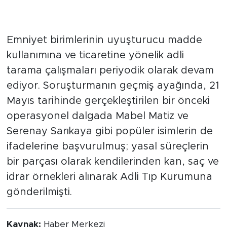
öğrenildi. Gelen son bilgilere göre, aynı
dosya kapsamında şarkıcı Ayşe Hatun
Önal, sosyal medya fenomeni Kerimcan
Durmaz, şarkıcı Berdan Mardini ve oyuncu
Enis Arıkan hakkında da yakalama ve
gözaltı kararı bulunduğu, bu isimlerin de
ifadelerine başvurulacağı belirtildi.
Geçmiş Operasyonlarda
Örnekler Alınmıştı
Emniyet birimlerinin uyuşturucu madde
kullanımına ve ticaretine yönelik adli
tarama çalışmaları periyodik olarak devam
ediyor. Soruşturmanın geçmiş ayağında, 21
Mayıs tarihinde gerçekleştirilen bir önceki