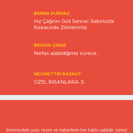
ONUR ŞENTÜRK
Esnaf ayakta kalma mücadelesi veriyor
KAAN SEZER
Eskişehirspor şampiyonluğa hazır mı?
ZAFER ÖZCIVAN
EKONOMİDE MÜCADELE ALANI
BERNA KURNAZ
Hız Çağının Gizli Sancısı: Sabırsızlık
Kıskacında Zihinlerimiz
BEDIHA ÇINAR
Nefes alabildiğimiz sürece…