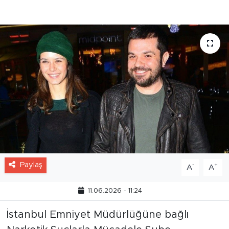
popüler sanatçı ve oyuncuların da yer
aldığı 22 kişi hakkında adli işlem başlatıldı.
Paylaş
-
+
A
A
11.06.2026 - 11:24
İstanbul Emniyet Müdürlüğüne bağlı