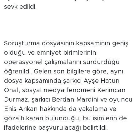
Beren Saat'in de yer aldığı iddia edilen 22
kişilik grup, yasal prosedürler gereği
öncelikle hastanede sağlık kontrolünden
geçirildi. Şüpheliler, buradaki işlemlerinin
ardından detaylı ifade verme ve sorgu
süreçleri için Narkotik Suçlarla Mücadele
Şube Müdürlüğünün Küçükçekmece
ilçesinde bulunan emniyet yerleşkesine
sevk edildi.
Diğer Tanınmış İsimler Hakkında
da Karar Çıkarıldı
Soruşturma dosyasının kapsamının geniş
olduğu ve emniyet birimlerinin
operasyonel çalışmalarını sürdürdüğü