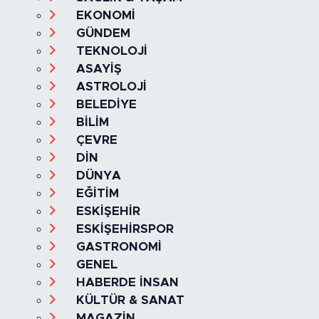
GİZLİLİK VE ÇEREZ POLİTİKASI
İLETİŞİM
KÜNYE
KVKK VE AYDINLATMA METNİ
YAYIN İLKELERİ
Haber Yazılımı:
TE Bilişim
Ana Sayfa
Kategoriler
SAĞLIK & YAŞAM
EKONOMİ
GÜNDEM
TEKNOLOJİ
ASAYİŞ
ASTROLOJİ
BELEDİYE
BİLİM