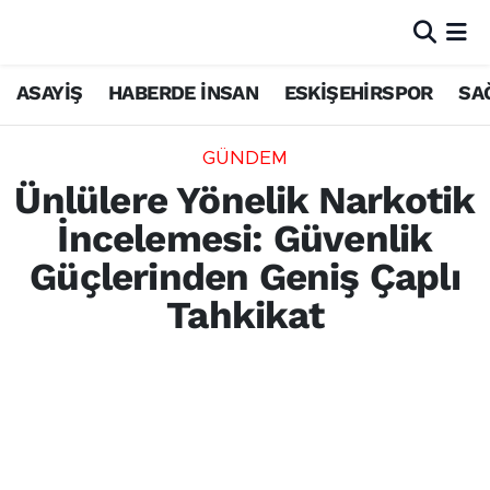
ASAYİŞ
HABERDE İNSAN
ESKİŞEHİRSPOR
SA
GÜNDEM
Ünlülere Yönelik Narkotik
İncelemesi: Güvenlik
Güçlerinden Geniş Çaplı
Tahkikat
İstanbul Emniyet Müdürlüğü Narkotik
Suçlarla Mücadele Şube Müdürlüğü
tarafından yürütülen uyuşturucu
soruşturması kapsamında aralarında