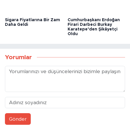
Şişli’de Eski Sevgilisi
2.34 Promil Alkollü Sürücü
Tarafından Vurulan Kadın
Mahalleyi Karıştırdı
Öldü
Sigara Fiyatlarına Bir Zam
Cumhurbaşkanı Erdoğan
Daha Geldi
Firari Darbeci Burkay
Karatepe’den Şikâyetçi
Oldu
Yorumlar