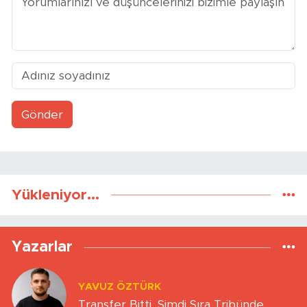
Gönder
Yükleniyor...
Yazarlar
YAVUZ ÖZTÜRK
Transfer Bitti, Şimdi Sıra Tribünde