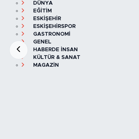
DÜNYA
EĞİTİM
ESKİŞEHİR
ESKİŞEHİRSPOR
GASTRONOMİ
GENEL
HABERDE İNSAN
KÜLTÜR & SANAT
MAGAZİN
MANŞET
OLAY
SPOR
TÜRKİYE
Foto Galeri
Video
Yazarlar
Röportaj
Biyografi