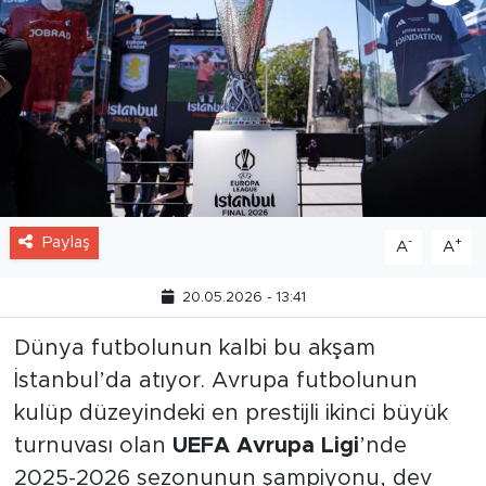
Paylaş
-
+
A
A
20.05.2026 - 13:41
Dünya futbolunun kalbi bu akşam
İstanbul’da atıyor. Avrupa futbolunun
kulüp düzeyindeki en prestijli ikinci büyük
turnuvası olan
UEFA Avrupa Ligi
’nde
2025-2026 sezonunun şampiyonu, dev