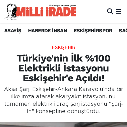
ASAYİŞ
HABERDE İNSAN
ESKİŞEHİRSPOR
SA
ESKİŞEHİR
Türkiye'nin İlk %100
Elektrikli İstasyonu
Eskişehir'e Açıldı!
Aksa Şarj, Eskişehir-Ankara Karayolu'nda bir
ilke imza atarak akaryakıt istasyonunu
tamamen elektrikli araç şarj istasyonu "Şarj-
In" konseptine dönüştürdü.