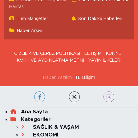
Haritası
Tüm Manşetler
Son Dakika Haberleri
Haber Arşivi
GİZLİLİK VE ÇEREZ POLİTİKASI
İLETİŞİM
KÜNYE
KVKK VE AYDINLATMA METNİ
YAYIN İLKELERİ
Haber Yazılımı:
TE Bilişim
Ana Sayfa
Kategoriler
SAĞLIK & YAŞAM
EKONOMİ