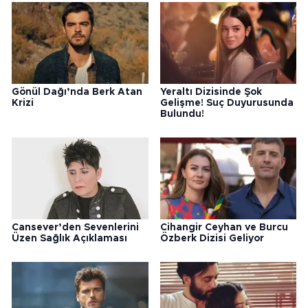
Gönül Dağı’nda Berk Atan
Yeraltı Dizisinde Şok
Krizi
Gelişme! Suç Duyurusunda
Bulundu!
Cansever’den Sevenlerini
Cihangir Ceyhan ve Burcu
Üzen Sağlık Açıklaması
Özberk Dizisi Geliyor