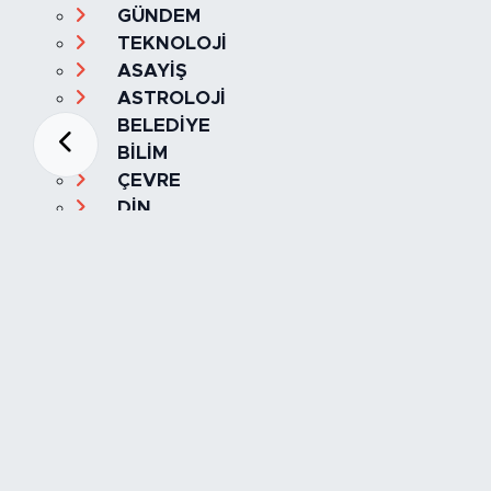
GÜNDEM
TEKNOLOJİ
ASAYİŞ
ASTROLOJİ
BELEDİYE
BİLİM
ÇEVRE
DİN
DÜNYA
EĞİTİM
ESKİŞEHİR
ESKİŞEHİRSPOR
GASTRONOMİ
GENEL
HABERDE İNSAN
KÜLTÜR & SANAT
MAGAZİN
MANŞET