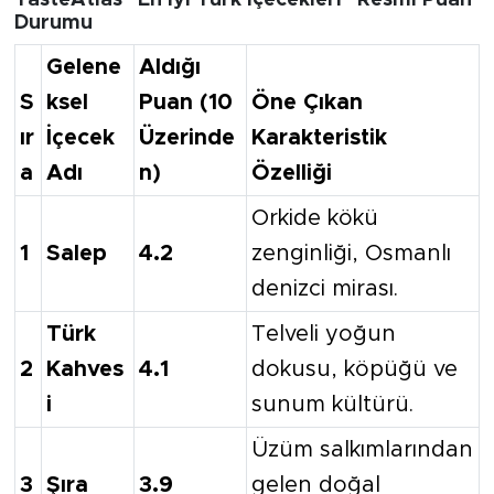
Durumu
Gelene
Aldığı
S
ksel
Puan (10
Öne Çıkan
ır
İçecek
Üzerinde
Karakteristik
a
Adı
n)
Özelliği
Orkide kökü
1
Salep
4.2
zenginliği, Osmanlı
denizci mirası.
Türk
Telveli yoğun
2
Kahves
4.1
dokusu, köpüğü ve
i
sunum kültürü.
Üzüm salkımlarından
3
Şıra
3.9
gelen doğal