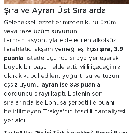
Şıra ve Ayran Üst Sıralarda
Geleneksel lezzetlerimizden kuru üzüm
veya taze üzüm suyunun
fermantasyonuyla elde edilen alkolsüz,
ferahlatıcı akşam yemeği eşlikçisi
şıra, 3.9
puanla
listede üçüncü sıraya yerleşerek
büyük bir başarı elde etti. Milli içeceğimiz
olarak kabul edilen, yoğurt, su ve tuzun
eşsiz uyumu
ayran ise 3.8 puanla
dördüncü sırayı kaptı. Listenin son
sıralarında ise Lohusa şerbeti ile puanı
belirtilmeyen Trakya'nın tescilli hardaliyesi
yer aldı.
TasteAtlas "En İyi Türk İçecekleri" Resmi Puan