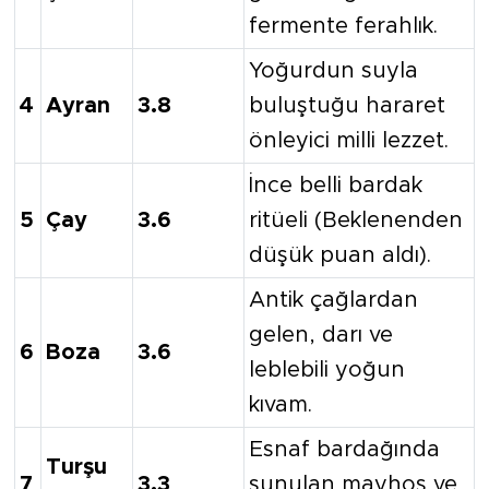
fermente ferahlık.
Yoğurdun suyla
4
Ayran
3.8
buluştuğu hararet
önleyici milli lezzet.
İnce belli bardak
5
Çay
3.6
ritüeli (Beklenenden
düşük puan aldı).
Antik çağlardan
gelen, darı ve
6
Boza
3.6
leblebili yoğun
kıvam.
Esnaf bardağında
Turşu
7
3.3
sunulan mayhoş ve