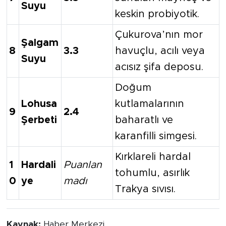
Suyu
keskin probiyotik.
Çukurova’nın mor
Şalgam
8
3.3
havuçlu, acılı veya
Suyu
acısız şifa deposu.
Doğum
Lohusa
kutlamalarının
9
2.4
Şerbeti
baharatlı ve
karanfilli simgesi.
Kırklareli hardal
1
Hardali
Puanlan
tohumlu, asırlık
0
ye
madı
Trakya sıvısı.
Kaynak:
Haber Merkezi