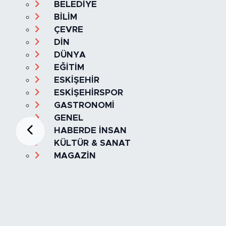
BELEDİYE
BİLİM
ÇEVRE
DİN
DÜNYA
EĞİTİM
ESKİŞEHİR
ESKİŞEHİRSPOR
GASTRONOMİ
GENEL
HABERDE İNSAN
KÜLTÜR & SANAT
MAGAZİN
MANŞET
OLAY
SPOR
TÜRKİYE
Foto Galeri