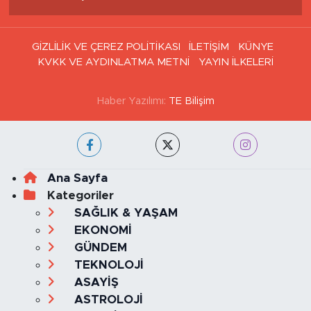
GİZLİLİK VE ÇEREZ POLİTİKASI
İLETİŞİM
KÜNYE
KVKK VE AYDINLATMA METNİ
YAYIN İLKELERİ
Haber Yazılımı:
TE Bilişim
Ana Sayfa
Kategoriler
SAĞLIK & YAŞAM
EKONOMİ
GÜNDEM
TEKNOLOJİ
ASAYİŞ
ASTROLOJİ