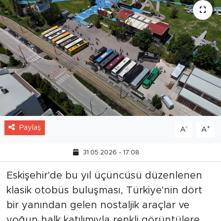
Paylaş
-
+
A
A
31.05.2026 - 17:08
Eskişehir'de bu yıl üçüncüsü düzenlenen
klasik otobüs buluşması, Türkiye'nin dört
bir yanından gelen nostaljik araçlar ve
yoğun halk katılımıyla renkli görüntülere