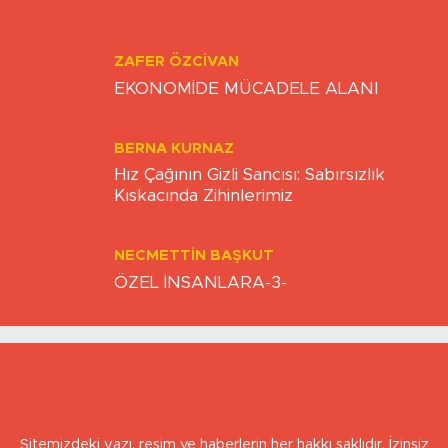
Eskişehirspor şampiyonluğa hazır mı?
ZAFER ÖZCIVAN
EKONOMİDE MÜCADELE ALANI
BERNA KURNAZ
Hız Çağının Gizli Sancısı: Sabırsızlık
Kıskacında Zihinlerimiz
NECMETTIN BAŞKUT
ÖZEL İNSANLARA-3-