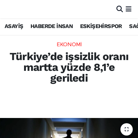
ASAYİŞ
HABERDE İNSAN
ESKİŞEHİRSPOR
SA
EKONOMİ
Türkiye’de işsizlik oranı
martta yüzde 8,1’e
geriledi
Türkiye’de işsizlik oranı mart ayında yüzde
8,1’e düştü, istihdam 32 milyon 425 bin kişiye
yükseldi.