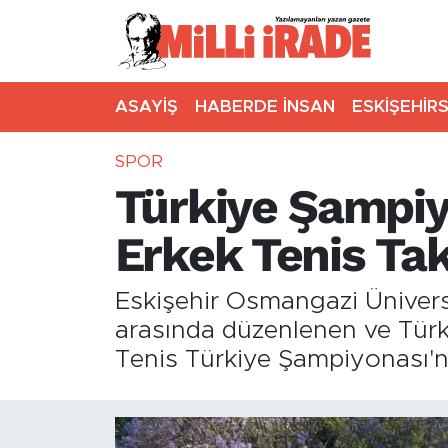
ASAYİŞ
HABERDE İNSAN
ESKİŞEHİR
SPOR
Türkiye Şampi
Erkek Tenis Tak
Eskişehir Osmangazi Üniversi
arasında düzenlenen ve Türki
Tenis Türkiye Şampiyonası'nd