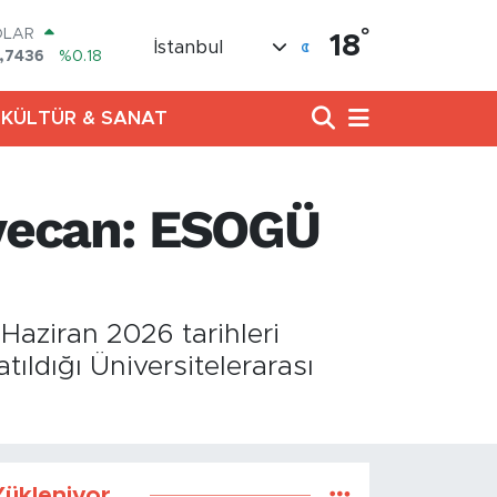
°
OLAR
18
İstanbul
,7436
%0.18
URO
,2510
%0.32
KÜLTÜR & SANAT
ERLİN
,4811
%0.38
AM ALTIN
48.99
%2.59
yecan: ESOGÜ
ST100
.779
%-14
TCOIN
.960,21
%0.87
Haziran 2026 tarihleri
ıldığı Üniversitelerarası
ükleniyor...