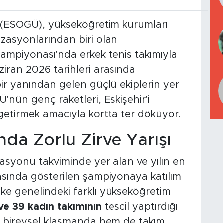
i (ESOGÜ), yükseköğretim kurumları
izasyonlarından biri olan
Şampiyonası'nda erkek tenis takımıyla
ziran 2026 tarihleri arasında
ir yanından gelen güçlü ekiplerin yer
nün genç raketleri, Eskişehir'i
getirmek amacıyla kortta ter döküyor.
nda Zorlu Zirve Yarışı
rasyonu takviminde yer alan ve yılın en
asında gösterilen şampiyonaya katılım
lke genelindeki farklı yükseköğretim
ve 39 kadın takımının
tescil yaptırdığı
 bireysel klasmanda hem de takım