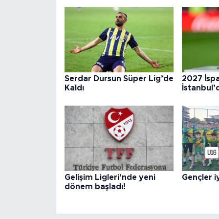
Serdar Dursun Süper Lig’de
2027 İsp
Kaldı
İstanbul’
Gelişim Ligleri’nde yeni
Gençler iy
dönem başladı!