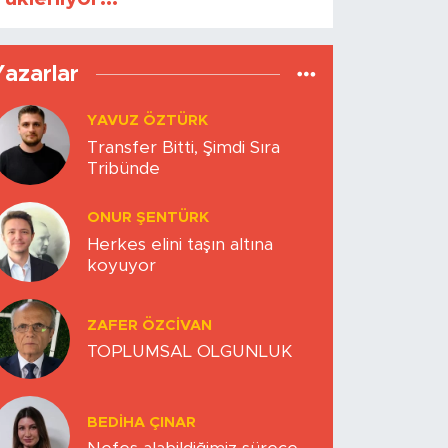
Yazarlar
YAVUZ ÖZTÜRK
Transfer Bitti, Şimdi Sıra
Tribünde
ONUR ŞENTÜRK
Herkes elini taşın altına
koyuyor
ZAFER ÖZCIVAN
TOPLUMSAL OLGUNLUK
BEDIHA ÇINAR