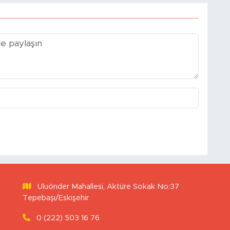
Uluönder Mahallesi, Aktüre Sokak No:37
Tepebaşı/Eskişehir
0 (222) 503 16 76