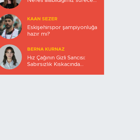
Nefes alabildiğimiz sürece…
KAAN SEZER
Eskişehirspor şampiyonluğa
hazır mı?
BERNA KURNAZ
Hız Çağının Gizli Sancısı:
Sabırsızlık Kıskacında
Zihinlerimiz