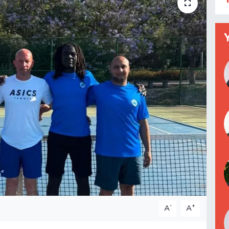
-
+
A
A