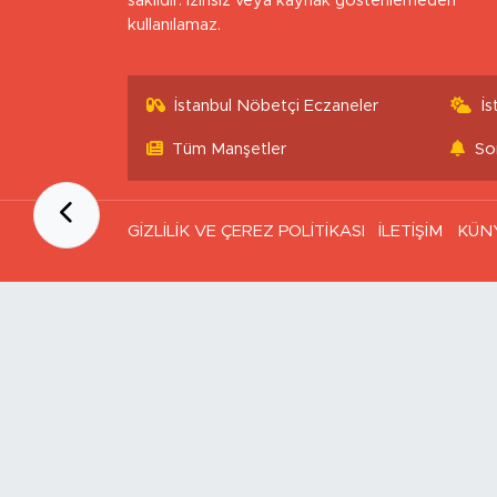
saklıdır. İzinsiz veya kaynak gösterilemeden
kullanılamaz.
İstanbul Nöbetçi Eczaneler
İ
Tüm Manşetler
So
GİZLİLİK VE ÇEREZ POLİTİKASI
İLETİŞİM
KÜN
Ana Sayfa
Kategoriler
SAĞLIK & YAŞAM
EKONOMİ
GÜNDEM