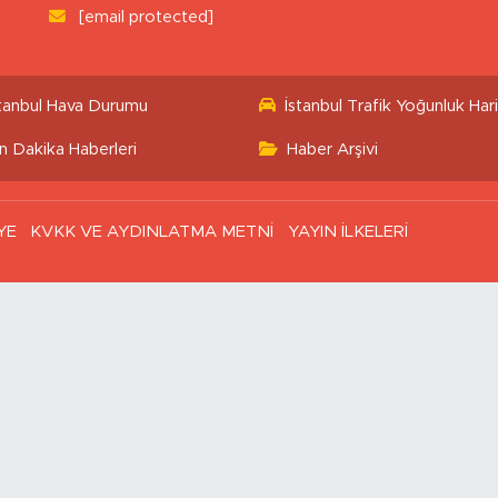
[email protected]
stanbul Hava Durumu
İstanbul Trafik Yoğunluk Hari
n Dakika Haberleri
Haber Arşivi
YE
KVKK VE AYDINLATMA METNİ
YAYIN İLKELERİ