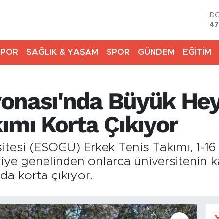
D
47
E
55
SPOR
SAĞLIK & YAŞAM
SPOR
GÜNDEM
EĞİTİM
ST
64
GR
66
yonası'nda Büyük He
Bİ
13
BI
ımı Korta Çıkıyor
64
tesi (ESOGÜ) Erkek Tenis Takımı, 1-16 
ye genelinden onlarca üniversitenin kat
a korta çıkıyor.
Y