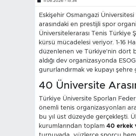
11.06.2026 - 15:34
Eskişehir Osmangazi Üniversites
arasındaki en prestijli spor organ
Üniversitelerarası Tenis Türkiye 
kürsü mücadelesi veriyor. 1-16 Ha
düzenlenen ve Türkiye'nin dört b
aldığı dev organizasyonda ESOGÜ'
gururlandırmak ve kupayı şehre 
40 Üniversite Arası
Türkiye Üniversite Sporları Fede
önemli tenis organizasyonları ar
bu yıl üst düzeyde gerçekleşti. Ü
kurumlarından toplam
40 erkek 
turnuvada, yüzlerce sporcu hem