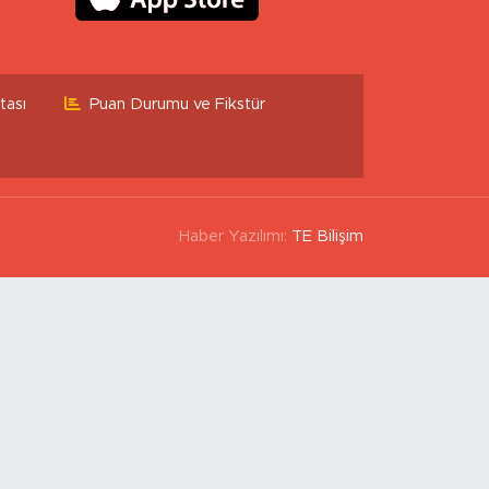
tası
Puan Durumu ve Fikstür
Haber Yazılımı:
TE Bilişim