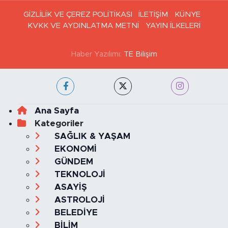
GİZLİLİK VE ÇEREZ POLİTİKASI
İLETİŞİM
KÜNYE
KVKK VE AYDINLATMA METNİ
YAYIN İLKELERİ
Haber Yazılımı:
TE Bilişim
Ana Sayfa
Kategoriler
SAĞLIK & YAŞAM
EKONOMİ
GÜNDEM
TEKNOLOJİ
ASAYİŞ
ASTROLOJİ
BELEDİYE
BİLİM