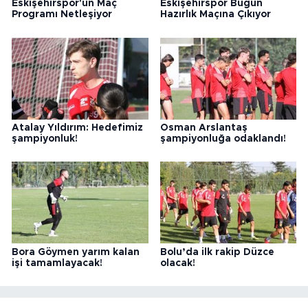
Eskişehirspor'un Maç
Eskişehirspor Bugün
Programı Netleşiyor
Hazırlık Maçına Çıkıyor
Atalay Yıldırım: Hedefimiz
Osman Arslantaş
şampiyonluk!
şampiyonluğa odaklandı!
Bora Göymen yarım kalan
Bolu’da ilk rakip Düzce
işi tamamlayacak!
olacak!