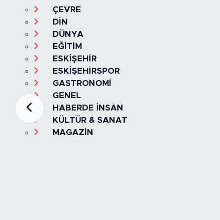
ÇEVRE
DİN
DÜNYA
EĞİTİM
ESKİŞEHİR
ESKİŞEHİRSPOR
GASTRONOMİ
GENEL
HABERDE İNSAN
KÜLTÜR & SANAT
MAGAZİN
MANŞET
OLAY
SPOR
TÜRKİYE
Foto Galeri
Video
Yazarlar