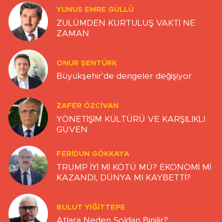
YUNUS EMRE GÜLLÜ
ZULÜMDEN KURTULUŞ VAKTİ NE
ZAMAN
ONUR ŞENTÜRK
Büyükşehir’de dengeler değişiyor
ZAFER ÖZCIVAN
YÖNETİŞİM KÜLTÜRÜ VE KARŞILIKLI
GÜVEN
FERIDUN GÖKKAYA
TRUMP İYİ Mİ KÖTÜ MÜ? EKONOMİ Mİ
KAZANDI, DÜNYA MI KAYBETTİ?
BULUT YİĞİTTEPE
Atlara Neden Soldan Binilir?